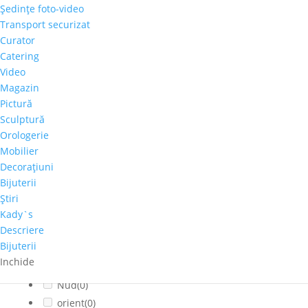
Şedinţe foto-video
Cladiri faimoase
(0)
Transport securizat
Copaci-Padure
(0)
Curator
Copii
(0)
Catering
Cosmos
(0)
Video
Magazin
Dragoste
(0)
Pictură
Feminin
(0)
Sculptură
flori
(0)
Orologerie
Franta
(0)
Mobilier
fructe
(0)
Decoraţiuni
fumat
(0)
Bijuterii
Iarna
(0)
Ştiri
Interior
(0)
Kady`s
Descriere
Montan
(0)
Bijuterii
muzica
(0)
Inchide
Natura statica
(0)
Nud
(0)
orient
(0)