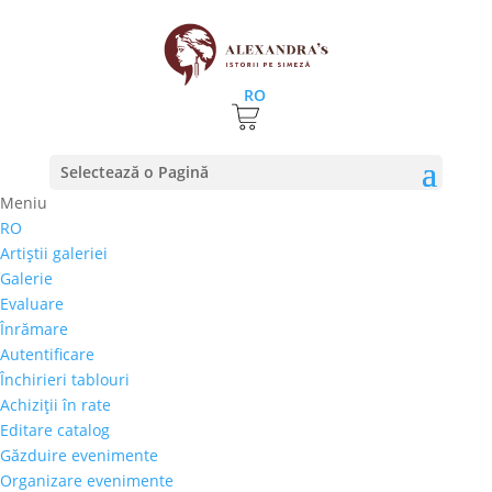
RO
Prima pagină
⚊ Autor produs ⚊ Constantin Otto
Selectează o Pagină
Constantin Otto
Meniu
RO
Preţ orientativ
Artiştii galeriei
Autor
Galerie
Perioada
Evaluare
Stil/Şcoală
Înrămare
Tip lucrare
Autentificare
Închirieri tablouri
Tehnică
Achiziţii în rate
Temă
Editare catalog
Găzduire evenimente
Cai-Hipism
(0)
Organizare evenimente
Citadin
(0)