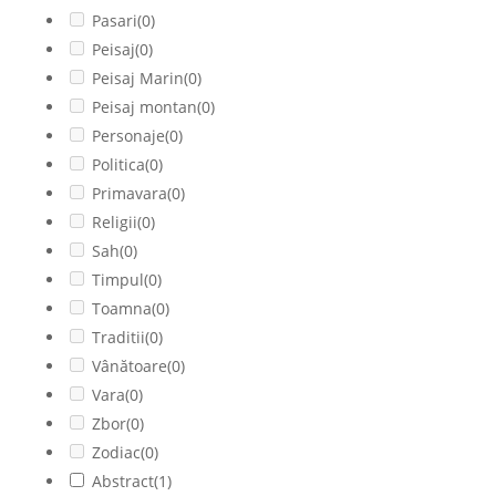
Pasari
(0)
Peisaj
(0)
Peisaj Marin
(0)
Peisaj montan
(0)
Personaje
(0)
Politica
(0)
Primavara
(0)
Religii
(0)
Sah
(0)
Timpul
(0)
Toamna
(0)
Traditii
(0)
Vânătoare
(0)
Vara
(0)
Zbor
(0)
Zodiac
(0)
Abstract
(1)