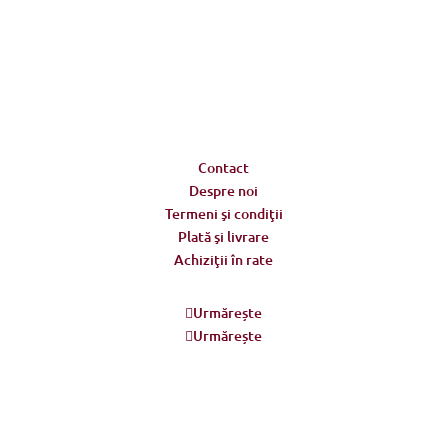
Adresa
Strada Piaţa Amzei, nr.5, Ap 14,
sect. 1, Bucureşti, România
(intrarea se face prin gang)
Contact
Despre noi
Termeni şi condiţii
Plată şi livrare
Achiziţii în rate
Urmărește
Urmărește
Program
Luni – Vineri: 11:00 – 19:00
Sâmbătă: 11:00 – 14:00