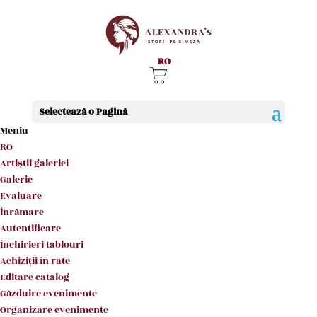
RO
Selectează o Pagină
Meniu
RO
Artiştii galeriei
GALERIA
Galerie
ALEXANDR
Evaluare
Înrămare
A`S
Autentificare
Închirieri tablouri
Achiziţii în rate
citeşte mai mult
Editare catalog
Găzduire evenimente
Organizare evenimente