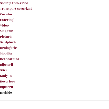
Şedinţe foto-video
Transport securizat
Curator
Catering
Video
Magazin
Pictură
Sculptură
Orologerie
Mobilier
Decoraţiuni
Bijuterii
Ştiri
Kady`s
Descriere
Bijuterii
Inchide