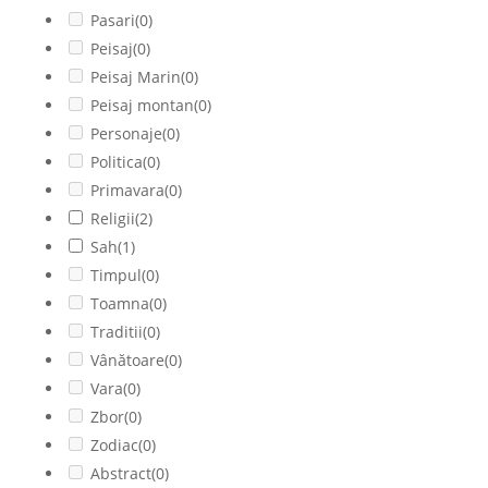
Pasari
(0)
Peisaj
(0)
Peisaj Marin
(0)
Peisaj montan
(0)
Personaje
(0)
Politica
(0)
Primavara
(0)
Religii
(2)
Sah
(1)
Timpul
(0)
Toamna
(0)
Traditii
(0)
Vânătoare
(0)
Vara
(0)
Zbor
(0)
Zodiac
(0)
Abstract
(0)