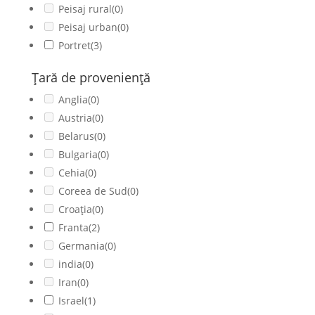
Peisaj rural
(0)
Peisaj urban
(0)
Portret
(3)
Ţară de provenienţă
Anglia
(0)
Austria
(0)
Belarus
(0)
Bulgaria
(0)
Cehia
(0)
Coreea de Sud
(0)
Croația
(0)
Franta
(2)
Germania
(0)
india
(0)
Iran
(0)
Israel
(1)