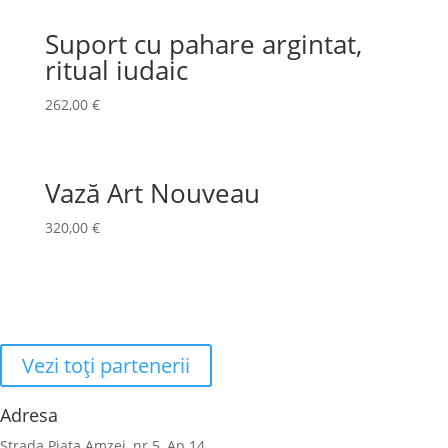
Suport cu pahare argintat,
ritual iudaic
262,00
€
Vază Art Nouveau
320,00
€
Vezi toţi partenerii
Adresa
Strada Piaţa Amzei, nr.5, Ap 14,