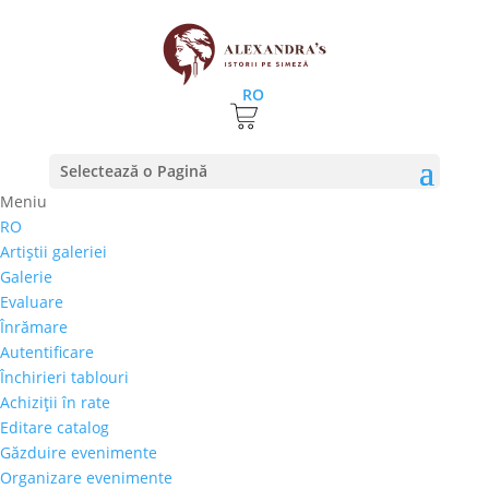
RO
Prima pagină
⚊ Autor produs ⚊ Necunoscut
Selectează o Pagină
Necunoscut
Meniu
RO
Preţ orientativ
Artiştii galeriei
Autor
Galerie
Perioada
Evaluare
Stil/Şcoală
Înrămare
Tip lucrare
Autentificare
Închirieri tablouri
Tehnică
Achiziţii în rate
Temă
Editare catalog
Găzduire evenimente
Cai-Hipism
(0)
Organizare evenimente
Citadin
(0)