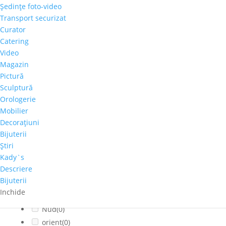
Şedinţe foto-video
Cladiri faimoase
(0)
Transport securizat
Copaci-Padure
(0)
Curator
Copii
(1)
Catering
Cosmos
(0)
Video
Magazin
Dragoste
(0)
Pictură
Feminin
(0)
Sculptură
flori
(0)
Orologerie
Franta
(0)
Mobilier
fructe
(0)
Decoraţiuni
fumat
(0)
Bijuterii
Iarna
(0)
Ştiri
Interior
(0)
Kady`s
Descriere
Montan
(0)
Bijuterii
muzica
(0)
Inchide
Natura statica
(0)
Nud
(0)
orient
(0)