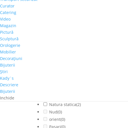
Cladiri faimoase
(0)
Curator
Copaci-Padure
(0)
Catering
Copii
(0)
Video
Cosmos
(0)
Magazin
Dragoste
(0)
Pictură
Feminin
(0)
Sculptură
flori
(0)
Orologerie
Mobilier
Franta
(0)
Decoraţiuni
fructe
(0)
Bijuterii
fumat
(0)
Ştiri
Iarna
(1)
Kady`s
Interior
(0)
Descriere
Montan
(0)
Bijuterii
muzica
(0)
Inchide
Natura statica
(2)
Nud
(0)
orient
(0)
Pasari
(0)