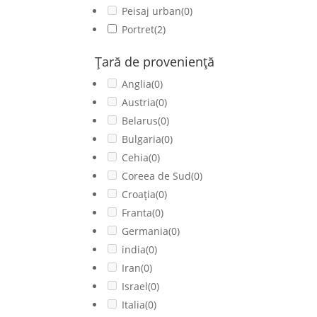
Peisaj urban
(0)
Portret
(2)
Ţară de provenienţă
Anglia
(0)
Austria
(0)
Belarus
(0)
Bulgaria
(0)
Cehia
(0)
Coreea de Sud
(0)
Croația
(0)
Franta
(0)
Germania
(0)
india
(0)
Iran
(0)
Israel
(0)
Italia
(0)