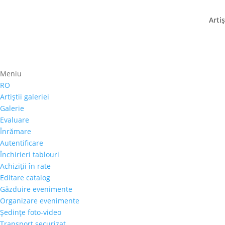
Artiş
Meniu
Prima pagină
⚊ Autor produs ⚊ Petru Asimio
Petru Asimionese
RO
Artiştii galeriei
Preţ orientativ
Galerie
Evaluare
Autor
Înrămare
Perioada
Autentificare
Stil/Şcoală
Închirieri tablouri
Tip lucrare
Achiziţii în rate
Tehnică
Editare catalog
Temă
Găzduire evenimente
Cai-Hipism
(0)
Organizare evenimente
Şedinţe foto-video
Citadin
(0)
Transport securizat