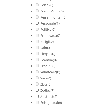
Peisaj
(0)
Peisaj Marin
(0)
Peisaj montan
(0)
Personaje
(1)
Politica
(0)
Primavara
(0)
Religii
(0)
Sah
(0)
Timpul
(0)
Toamna
(0)
Traditii
(0)
Vânătoare
(0)
Vara
(0)
Zbor
(0)
Zodiac
(7)
Abstract
(2)
Peisaj rural
(0)