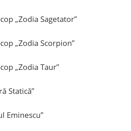
cop „Zodia Sagetator”
cop „Zodia Scorpion”
cop „Zodia Taur”
ă Statică”
ul Eminescu”