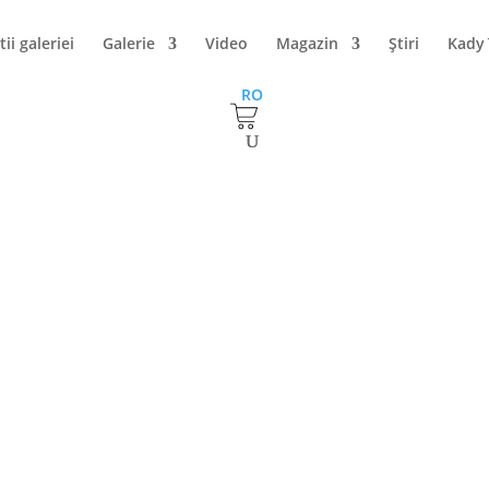
tii galeriei
Galerie
Video
Magazin
Ştiri
Kady
RO
nese