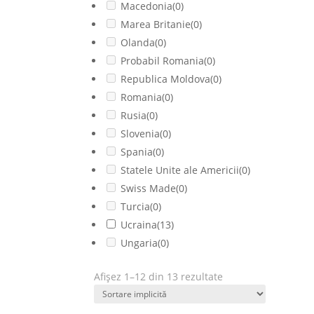
Macedonia
(0)
Marea Britanie
(0)
Olanda
(0)
Probabil Romania
(0)
Republica Moldova
(0)
Romania
(0)
Rusia
(0)
Slovenia
(0)
Spania
(0)
Statele Unite ale Americii
(0)
Swiss Made
(0)
Turcia
(0)
Ucraina
(13)
Ungaria
(0)
Afișez 1–12 din 13 rezultate