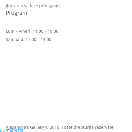
(intrarea se face prin gang)
Program
Luni – Vineri: 11:00 – 19:00
Sâmbătă: 11:00 – 14:00
CONTACT
DESPRE NOI
TERMENI ŞI CONDIŢII
PLATĂ ŞI LIVRARE
ACHIZIŢII ÎN RATE
Alexandra's Gallery © 2019. Toate drepturile rezervate.
Urmărește