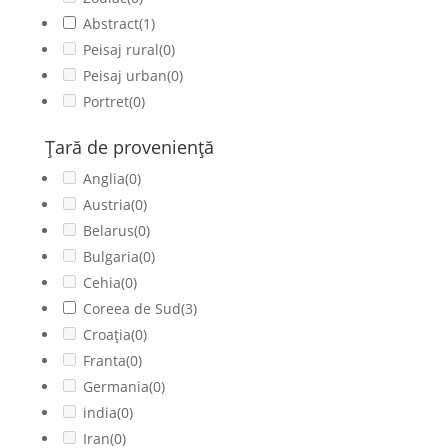
Abstract
(1)
Peisaj rural
(0)
Peisaj urban
(0)
Portret
(0)
Ţară de provenienţă
Anglia
(0)
Austria
(0)
Belarus
(0)
Bulgaria
(0)
Cehia
(0)
Coreea de Sud
(3)
Croația
(0)
Franta
(0)
Germania
(0)
india
(0)
Iran
(0)