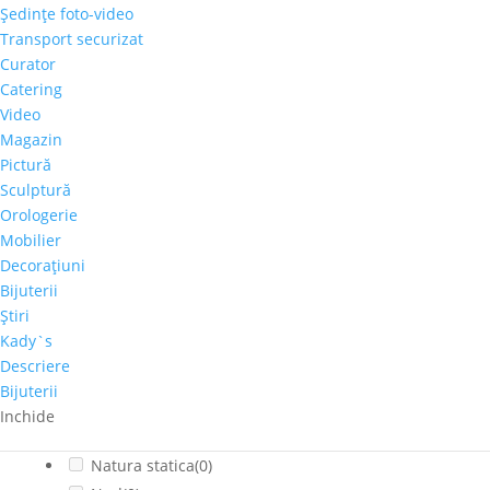
Cai-Hipism
(0)
Şedinţe foto-video
Transport securizat
Citadin
(0)
Curator
Cladiri faimoase
(0)
Catering
Copaci-Padure
(0)
Video
Copii
(0)
Magazin
Cosmos
(0)
Pictură
Dragoste
(0)
Sculptură
Feminin
(2)
Orologerie
flori
(0)
Mobilier
Decoraţiuni
Franta
(0)
Bijuterii
fructe
(0)
Ştiri
fumat
(0)
Kady`s
Iarna
(0)
Descriere
Interior
(0)
Bijuterii
Montan
(0)
Inchide
muzica
(0)
Natura statica
(0)