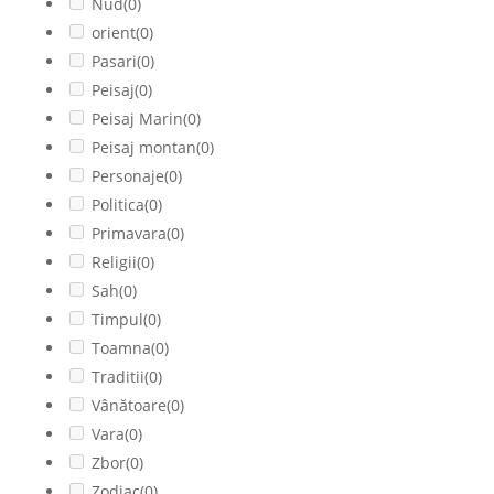
Nud
(0)
orient
(0)
Pasari
(0)
Peisaj
(0)
Peisaj Marin
(0)
Peisaj montan
(0)
Personaje
(0)
Politica
(0)
Primavara
(0)
Religii
(0)
Sah
(0)
Timpul
(0)
Toamna
(0)
Traditii
(0)
Vânătoare
(0)
Vara
(0)
Zbor
(0)
Zodiac
(0)