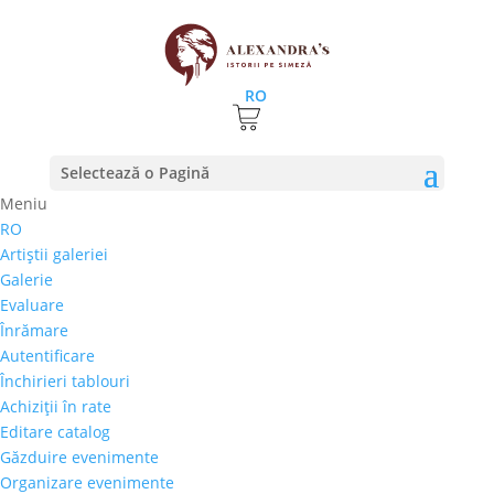
RO
Prima pagină
⚊ Ţară de provenienţă produs ⚊
Selectează o Pagină
Coreea de Sud
Meniu
Coreea de Sud
RO
Artiştii galeriei
Preţ orientativ
Galerie
Evaluare
Autor
Înrămare
Perioada
Autentificare
Stil/Şcoală
Închirieri tablouri
Tip lucrare
Achiziţii în rate
Editare catalog
Tehnică
Găzduire evenimente
Temă
Organizare evenimente