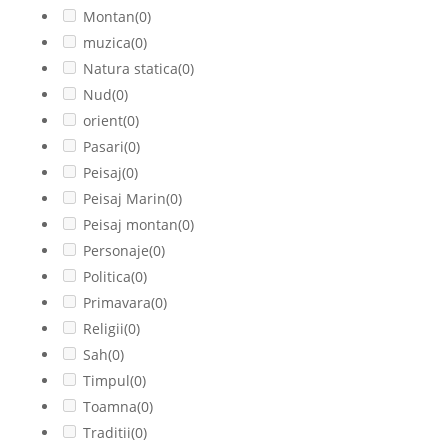
Montan
(0)
muzica
(0)
Natura statica
(0)
Nud
(0)
orient
(0)
Pasari
(0)
Peisaj
(0)
Peisaj Marin
(0)
Peisaj montan
(0)
Personaje
(0)
Politica
(0)
Primavara
(0)
Religii
(0)
Sah
(0)
Timpul
(0)
Toamna
(0)
Traditii
(0)