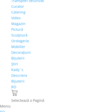
Transport securizat
Curator
Catering
Video
Magazin
Pictură
Sculptură
Orologerie
Mobilier
Decoraţiuni
Bijuterii
Ştiri
Kady`s
Descriere
Bijuterii
RO
Selectează o Pagină
Meniu
RO