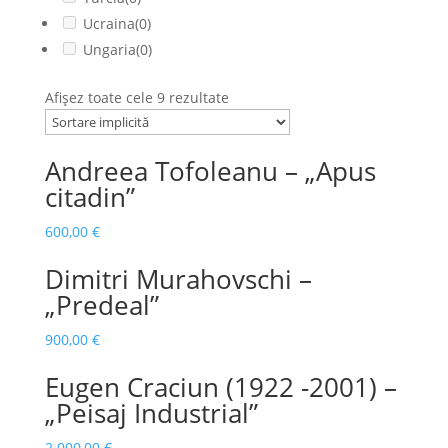
Ucraina
(0)
Ungaria
(0)
Afișez toate cele 9 rezultate
Andreea Tofoleanu – „Apus
citadin”
600,00
€
Dimitri Murahovschi –
„Predeal”
900,00
€
Eugen Craciun (1922 -2001) –
„Peisaj Industrial”
2.000,00
€