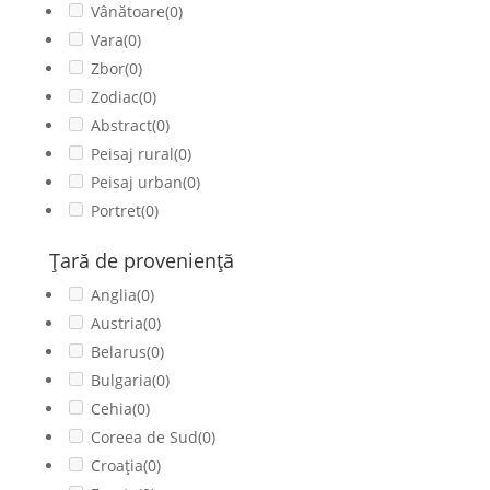
Vânătoare
(0)
Vara
(0)
Zbor
(0)
Zodiac
(0)
Abstract
(0)
Peisaj rural
(0)
Peisaj urban
(0)
Portret
(0)
Ţară de provenienţă
Anglia
(0)
Austria
(0)
Belarus
(0)
Bulgaria
(0)
Cehia
(0)
Coreea de Sud
(0)
Croația
(0)