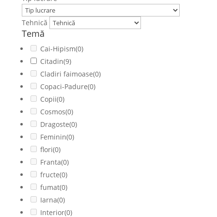
Tehnică
Temă
Cai-Hipism
(0)
Citadin
(9)
Cladiri faimoase
(0)
Copaci-Padure
(0)
Copii
(0)
Cosmos
(0)
Dragoste
(0)
Feminin
(0)
flori
(0)
Franta
(0)
fructe
(0)
fumat
(0)
Iarna
(0)
Interior
(0)