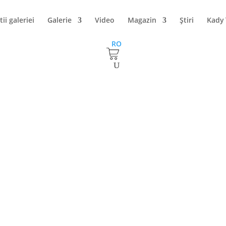
tii galeriei
Galerie
Video
Magazin
Ştiri
Kady
RO
argi – „Peisaj”
”