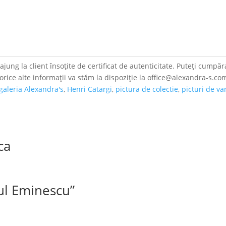
jung la client însoțite de certificat de autenticitate. Puteți cumpăra
 orice alte informații va stăm la dispoziție la office@alexandra-s.co
galeria Alexandra's
,
Henri Catargi
,
pictura de colectie
,
picturi de v
ca
ul Eminescu”