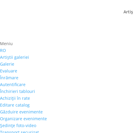
Artiş
Meniu
Prima pagină
⚊
Magazin
⚊
Pictura
⚊ Henri Cat
RO
Henri Catargi – „Peisaj
Artiştii galeriei
Galerie
3.005,00
€
Evaluare
Înrămare
Disponibil pentru precomandă
Autentificare
Selectează rata |
Achiziţii în rate
Închirieri tablouri
3 luni
Achiziţii în rate
6 luni
Editare catalog
9 luni
Găzduire evenimente
12 luni
Organizare evenimente
Şedinţe foto-video
Transport securizat