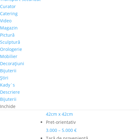
Cantitate
Curator
Henri
Catering
Catargi
Video
Adaugă în coș
-
Magazin
"Peisaj"
Pictură
Comandă telefonică!
Sculptură
Orologerie
Mobilier
Tema
Decoraţiuni
Copaci-Padure
Bijuterii
Autor
Ştiri
Henri Catargi
Kady`s
Culoare dominanta
Descriere
Maro
Bijuterii
Dimensiuni
Inchide
42cm x 42cm
Pret-orientativ
3.000 – 5.000 €
Ţară de provenienţă