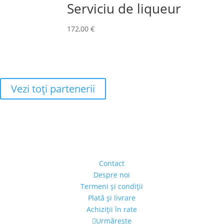
Serviciu de liqueur
172,00
€
Vezi toţi partenerii
Adresa
Strada Piaţa Amzei, nr.5, Ap 14,
sect. 1, Bucureşti, România
(intrarea se face prin gang)
Contact
Despre noi
Termeni şi condiţii
Plată şi livrare
Achiziţii în rate
Urmărește