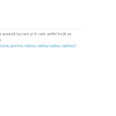
 această lucrare și în rate, astfel încât va
m.
anzare
,
portret
,
tablou
,
tablou cadou
,
tablouri