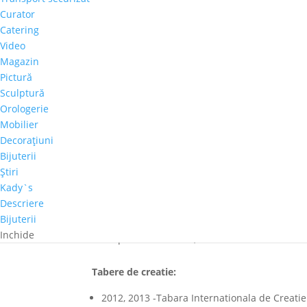
Curator
2007 – 2011 – Absolvent al Academiei de Muzica
Catering
2011 -2013 – Master in Arte, specializarea Pictu
Video
Chisinau, Republica Moldova
Magazin
Pictură
2015 – Diploma de Excelenta, “ Noi – tineretul 
Sculptură
Republica Moldova
Orologerie
Expozitii de grup:
Mobilier
Decoraţiuni
2009 – “15 ani Colegiul de Arte Plastice”, B
Bijuterii
2012 – “ Noi – tineretul creator”, Centrul E
Ştiri
2012 – “Night of Art”, Moldexpo, Chisinau, 
Kady`s
Descriere
2013 – 2015 “Noi – tineretul creator”, Centr
Bijuterii
2015 – Expozitia-concurs “Tinerele talente a
Inchide
Respublica Moldova, Chisinau
Tabere de creatie:
2012, 2013 -Tabara Internationala de Creati