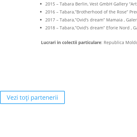
2015 – Tabara Berlin, Vest GmbH Gallery “Art
2016 – Tabara,”Brotherhood of the Rose” Pred
2017 – Tabara,”Ovid’s dream” Mamaia , Galer
2018 – Tabara,”Ovid’s dream” Eforie Nord , G
Lucrari in colectii particulare
: Republica Mold
Vezi toţi partenerii
Adresa
Strada Piaţa Amzei, nr.5, Ap 14,
sect. 1, Bucureşti, România
(intrarea se face prin gang)