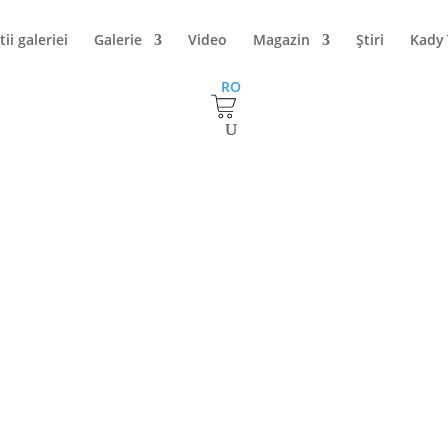
tii galeriei
Galerie
Video
Magazin
Ştiri
Kady
RO
blica Moldova
, Bender, Republica Moldova
r, Republica Moldova