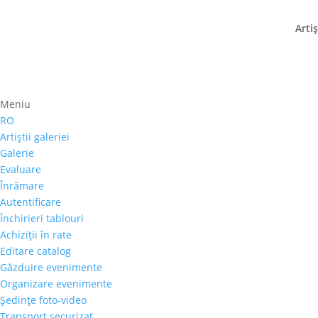
Artiş
Dmitri Murahovschi
Meniu
RO
21 aprilie 2020
Artiştii galeriei
Galerie
Evaluare
Înrămare
Autentificare
Data naşterii: 6 februarie 1988, Bender, Repu
Închirieri tablouri
Tehnică de lucru:
Realism, suprarealism
Achiziţii în rate
Editare catalog
Studii:
Găzduire evenimente
1999 – 2002 – Liceul cu profil de Arte Plastice
Organizare evenimente
Şedinţe foto-video
2002 – 2007 – Colegiul de Arte Plastice, Bende
Transport securizat