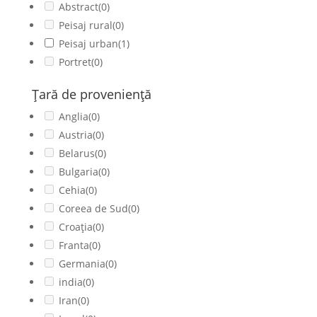
Abstract
(0)
Peisaj rural
(0)
Peisaj urban
(1)
Portret
(0)
Ţară de provenienţă
Anglia
(0)
Austria
(0)
Belarus
(0)
Bulgaria
(0)
Cehia
(0)
Coreea de Sud
(0)
Croația
(0)
Franta
(0)
Germania
(0)
india
(0)
Iran
(0)