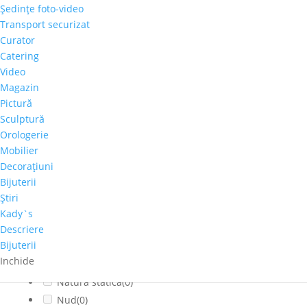
Şedinţe foto-video
Citadin
(0)
Transport securizat
Cladiri faimoase
(0)
Curator
Copaci-Padure
(0)
Catering
Copii
(0)
Video
Cosmos
(0)
Magazin
Pictură
Dragoste
(0)
Sculptură
Feminin
(0)
Orologerie
flori
(0)
Mobilier
Franta
(0)
Decoraţiuni
fructe
(0)
Bijuterii
fumat
(0)
Ştiri
Iarna
(0)
Kady`s
Interior
(0)
Descriere
Bijuterii
Montan
(0)
Inchide
muzica
(0)
Natura statica
(0)
Nud
(0)