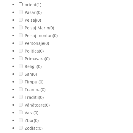
orient
(1)
Pasari
(0)
Peisaj
(0)
Peisaj Marin
(0)
Peisaj montan
(0)
Personaje
(0)
Politica
(0)
Primavara
(0)
Religii
(0)
Sah
(0)
Timpul
(0)
Toamna
(0)
Traditii
(0)
Vânătoare
(0)
Vara
(0)
Zbor
(0)
Zodiac
(0)