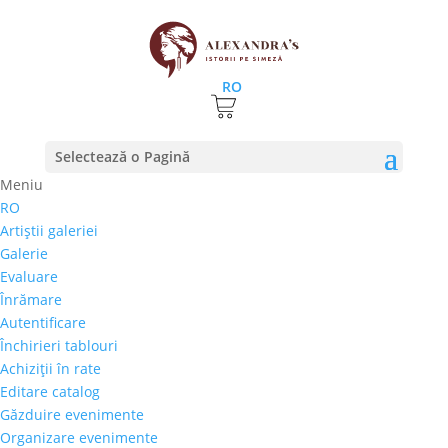
RO
Prima pagină
⚊
Magazin
⚊ Produse etichetate
Selectează o Pagină
“Caliacra”
Meniu
Caliacra
RO
Artiştii galeriei
Preţ orientativ
Galerie
Autor
Evaluare
Perioada
Înrămare
Stil/Şcoală
Autentificare
Tip lucrare
Închirieri tablouri
Achiziţii în rate
Tehnică
Editare catalog
Temă
Găzduire evenimente
Organizare evenimente
Cai-Hipism
(0)