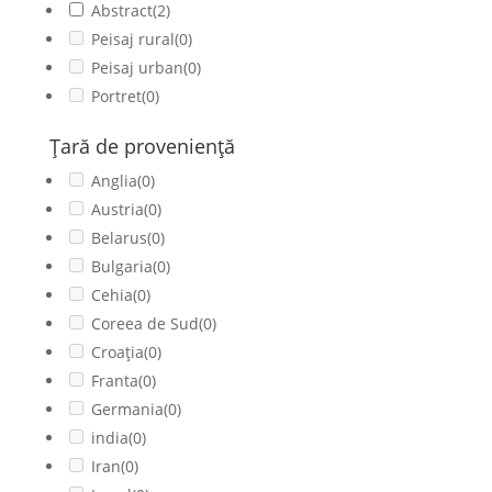
Abstract
(2)
Peisaj rural
(0)
Peisaj urban
(0)
Portret
(0)
Ţară de provenienţă
Anglia
(0)
Austria
(0)
Belarus
(0)
Bulgaria
(0)
Cehia
(0)
Coreea de Sud
(0)
Croația
(0)
Franta
(0)
Germania
(0)
india
(0)
Iran
(0)