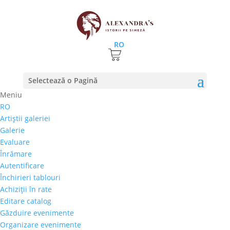
RO
Prima pagină
⚊
Magazin
⚊ Produse etichetate
Selectează o Pagină
“Caragiale”
Meniu
Caragiale
RO
Artiştii galeriei
Preţ orientativ
Galerie
Autor
Evaluare
Perioada
Înrămare
Stil/Şcoală
Autentificare
Tip lucrare
Închirieri tablouri
Achiziţii în rate
Tehnică
Editare catalog
Temă
Găzduire evenimente
Organizare evenimente
Cai-Hipism
(0)