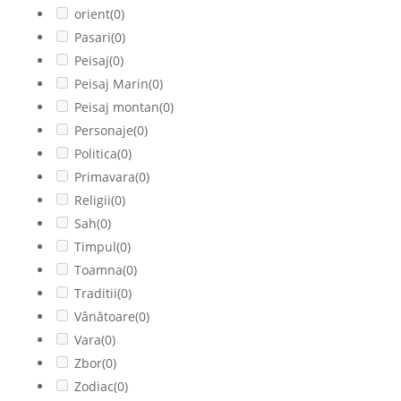
orient
(0)
Pasari
(0)
Peisaj
(0)
Peisaj Marin
(0)
Peisaj montan
(0)
Personaje
(0)
Politica
(0)
Primavara
(0)
Religii
(0)
Sah
(0)
Timpul
(0)
Toamna
(0)
Traditii
(0)
Vânătoare
(0)
Vara
(0)
Zbor
(0)
Zodiac
(0)