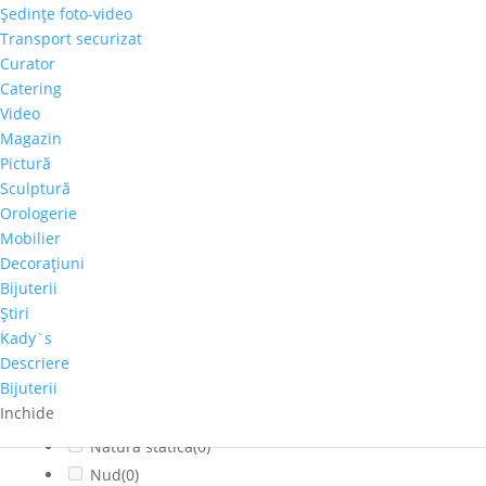
Şedinţe foto-video
Citadin
(0)
Transport securizat
Cladiri faimoase
(0)
Curator
Copaci-Padure
(0)
Catering
Copii
(0)
Video
Cosmos
(0)
Magazin
Pictură
Dragoste
(0)
Sculptură
Feminin
(0)
Orologerie
flori
(0)
Mobilier
Franta
(0)
Decoraţiuni
fructe
(0)
Bijuterii
fumat
(0)
Ştiri
Iarna
(0)
Kady`s
Interior
(0)
Descriere
Bijuterii
Montan
(0)
Inchide
muzica
(0)
Natura statica
(0)
Nud
(0)