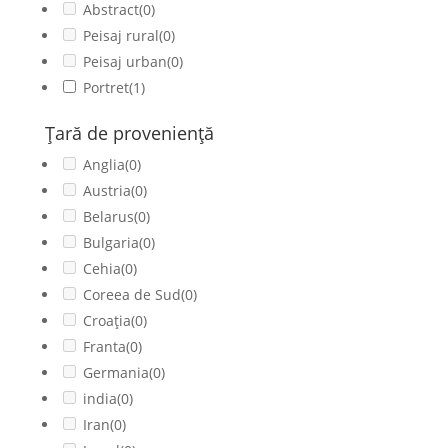
Abstract
(0)
Peisaj rural
(0)
Peisaj urban
(0)
Portret
(1)
Ţară de provenienţă
Anglia
(0)
Austria
(0)
Belarus
(0)
Bulgaria
(0)
Cehia
(0)
Coreea de Sud
(0)
Croația
(0)
Franta
(0)
Germania
(0)
india
(0)
Iran
(0)