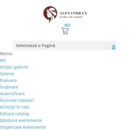
RO
Prima pagină
⚊
Magazin
⚊ Produse etichetate
Selectează o Pagină
“Daniel Tanu”
Meniu
Daniel Tanu
RO
Artiştii galeriei
Preţ orientativ
Galerie
Autor
Evaluare
Perioada
Înrămare
Stil/Şcoală
Autentificare
Tip lucrare
Închirieri tablouri
Achiziţii în rate
Tehnică
Editare catalog
Temă
Găzduire evenimente
Organizare evenimente
Cai-Hipism
(0)