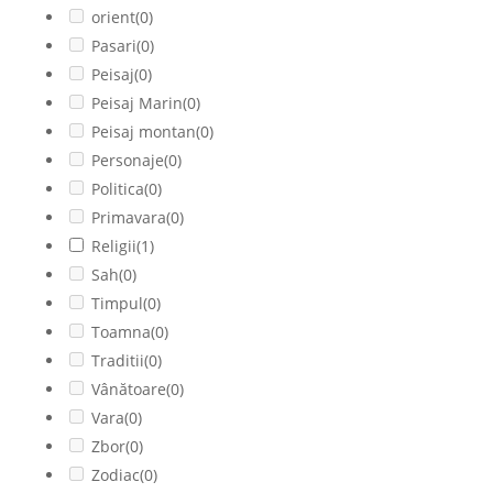
orient
(0)
Pasari
(0)
Peisaj
(0)
Peisaj Marin
(0)
Peisaj montan
(0)
Personaje
(0)
Politica
(0)
Primavara
(0)
Religii
(1)
Sah
(0)
Timpul
(0)
Toamna
(0)
Traditii
(0)
Vânătoare
(0)
Vara
(0)
Zbor
(0)
Zodiac
(0)