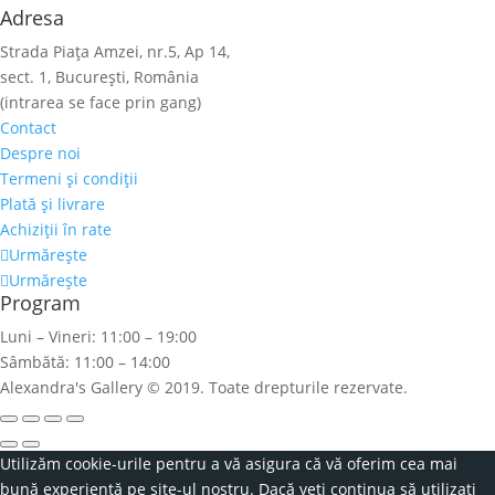
Adresa
Strada Piaţa Amzei, nr.5, Ap 14,
sect. 1, Bucureşti, România
(intrarea se face prin gang)
Contact
Despre noi
Termeni şi condiţii
Plată şi livrare
Achiziţii în rate
Urmărește
Urmărește
Program
Luni – Vineri: 11:00 – 19:00
Sâmbătă: 11:00 – 14:00
Alexandra's Gallery © 2019. Toate drepturile rezervate.
Utilizăm cookie-urile pentru a vă asigura că vă oferim cea mai
bună experiență pe site-ul nostru. Dacă veți continua să utilizați