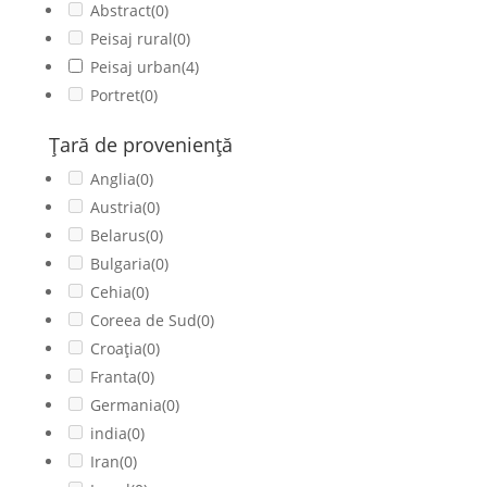
Abstract
(0)
Peisaj rural
(0)
Peisaj urban
(4)
Portret
(0)
Ţară de provenienţă
Anglia
(0)
Austria
(0)
Belarus
(0)
Bulgaria
(0)
Cehia
(0)
Coreea de Sud
(0)
Croația
(0)
Franta
(0)
Germania
(0)
india
(0)
Iran
(0)