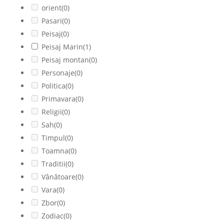
orient
(0)
Pasari
(0)
Peisaj
(0)
Peisaj Marin
(1)
Peisaj montan
(0)
Personaje
(0)
Politica
(0)
Primavara
(0)
Religii
(0)
Sah
(0)
Timpul
(0)
Toamna
(0)
Traditii
(0)
Vânătoare
(0)
Vara
(0)
Zbor
(0)
Zodiac
(0)