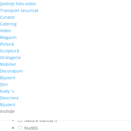
Şedinţe foto-video
Citadin
(0)
Transport securizat
Cladiri faimoase
(0)
Curator
Copaci-Padure
(0)
Catering
Copii
(0)
Video
Cosmos
(0)
Magazin
Pictură
Dragoste
(0)
Sculptură
Feminin
(0)
Orologerie
flori
(3)
Mobilier
Franta
(0)
Decoraţiuni
fructe
(0)
Bijuterii
fumat
(0)
Ştiri
Iarna
(0)
Kady`s
Interior
(0)
Descriere
Bijuterii
Montan
(0)
Inchide
muzica
(0)
Natura statica
(1)
Nud
(0)