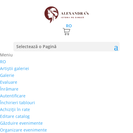
RO
Prima pagină
⚊
Magazin
⚊ Produse etichetate
Selectează o Pagină
“Eugen Raportoru”
Meniu
Eugen Raportoru
RO
Artiştii galeriei
Preţ orientativ
Galerie
Autor
Evaluare
Perioada
Înrămare
Stil/Şcoală
Autentificare
Tip lucrare
Închirieri tablouri
Achiziţii în rate
Tehnică
Editare catalog
Temă
Găzduire evenimente
Organizare evenimente
Cai-Hipism
(0)