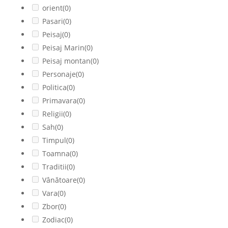
orient
(0)
Pasari
(0)
Peisaj
(0)
Peisaj Marin
(0)
Peisaj montan
(0)
Personaje
(0)
Politica
(0)
Primavara
(0)
Religii
(0)
Sah
(0)
Timpul
(0)
Toamna
(0)
Traditii
(0)
Vânătoare
(0)
Vara
(0)
Zbor
(0)
Zodiac
(0)