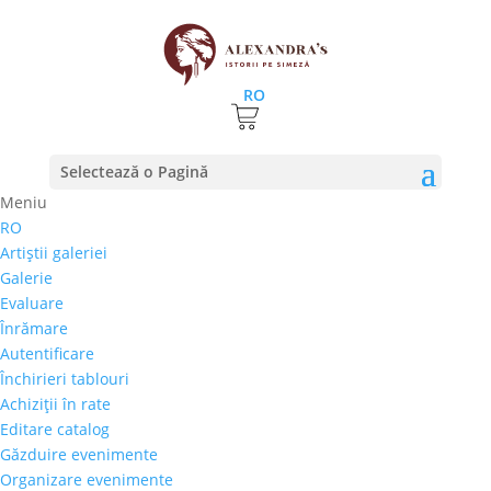
RO
Prima pagină
⚊
Magazin
⚊ Produse etichetate
Selectează o Pagină
“Nicolae Dărăscu”
Meniu
Nicolae Dărăscu
RO
Artiştii galeriei
Preţ orientativ
Galerie
Autor
Evaluare
Perioada
Înrămare
Stil/Şcoală
Autentificare
Tip lucrare
Închirieri tablouri
Achiziţii în rate
Tehnică
Editare catalog
Temă
Găzduire evenimente
Organizare evenimente
Cai-Hipism
(0)