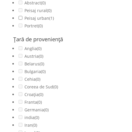
Abstract
(0)
Peisaj rural
(0)
Peisaj urban
(1)
Portret
(0)
Ţară de provenienţă
Anglia
(0)
Austria
(0)
Belarus
(0)
Bulgaria
(0)
Cehia
(0)
Coreea de Sud
(0)
Croația
(0)
Franta
(0)
Germania
(0)
india
(0)
Iran
(0)