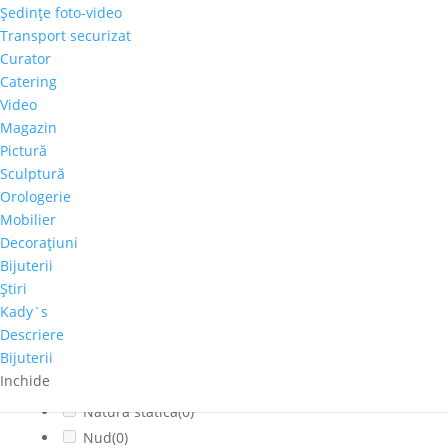
Şedinţe foto-video
Citadin
(0)
Transport securizat
Cladiri faimoase
(0)
Curator
Copaci-Padure
(0)
Catering
Copii
(0)
Video
Cosmos
(0)
Magazin
Pictură
Dragoste
(0)
Sculptură
Feminin
(0)
Orologerie
flori
(0)
Mobilier
Franta
(0)
Decoraţiuni
fructe
(0)
Bijuterii
fumat
(0)
Ştiri
Iarna
(0)
Kady`s
Interior
(0)
Descriere
Bijuterii
Montan
(0)
Inchide
muzica
(0)
Natura statica
(0)
Nud
(0)