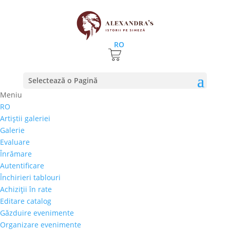
RO
Prima pagină
⚊
Magazin
⚊ Produse etichetate
Selectează o Pagină
“Nicolas Antonciuc”
Meniu
Nicolas Antonciuc
RO
Artiştii galeriei
Preţ orientativ
Galerie
Autor
Evaluare
Perioada
Înrămare
Stil/Şcoală
Autentificare
Tip lucrare
Închirieri tablouri
Achiziţii în rate
Tehnică
Editare catalog
Temă
Găzduire evenimente
Organizare evenimente
Cai-Hipism
(0)