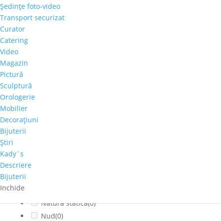
Şedinţe foto-video
Citadin
(0)
Transport securizat
Cladiri faimoase
(0)
Curator
Copaci-Padure
(0)
Catering
Copii
(0)
Video
Cosmos
(0)
Magazin
Pictură
Dragoste
(0)
Sculptură
Feminin
(0)
Orologerie
flori
(0)
Mobilier
Franta
(0)
Decoraţiuni
fructe
(0)
Bijuterii
fumat
(0)
Ştiri
Iarna
(0)
Kady`s
Interior
(0)
Descriere
Bijuterii
Montan
(0)
Inchide
muzica
(0)
Natura statica
(0)
Nud
(0)