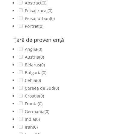
Abstract
(0)
Peisaj rural
(0)
Peisaj urban
(0)
Portret
(0)
Ţară de provenienţă
Anglia
(0)
Austria
(0)
Belarus
(0)
Bulgaria
(0)
Cehia
(0)
Coreea de Sud
(0)
Croația
(0)
Franta
(0)
Germania
(0)
india
(0)
Iran
(0)