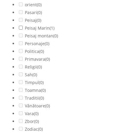
orient
(0)
Pasari
(0)
Peisaj
(0)
Peisaj Marin
(1)
Peisaj montan
(0)
Personaje
(0)
Politica
(0)
Primavara
(0)
Religii
(0)
Sah
(0)
Timpul
(0)
Toamna
(0)
Traditii
(0)
Vânătoare
(0)
Vara
(0)
Zbor
(0)
Zodiac
(0)