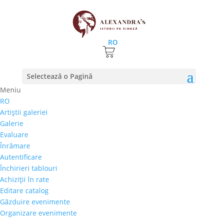
RO
Prima pagină
⚊
Magazin
⚊ Produse etichetate
Selectează o Pagină
“Nicoleta Jutka”
Meniu
Nicoleta Jutka
RO
Artiştii galeriei
Preţ orientativ
Galerie
Autor
Evaluare
Perioada
Înrămare
Stil/Şcoală
Autentificare
Tip lucrare
Închirieri tablouri
Achiziţii în rate
Tehnică
Editare catalog
Temă
Găzduire evenimente
Organizare evenimente
Cai-Hipism
(0)