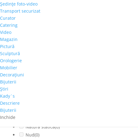
Şedinţe foto-video
Citadin
(0)
Transport securizat
Cladiri faimoase
(0)
Curator
Copaci-Padure
(0)
Catering
Copii
(0)
Video
Cosmos
(0)
Magazin
Pictură
Dragoste
(0)
Sculptură
Feminin
(0)
Orologerie
flori
(0)
Mobilier
Franta
(0)
Decoraţiuni
fructe
(0)
Bijuterii
fumat
(0)
Ştiri
Iarna
(0)
Kady`s
Interior
(0)
Descriere
Bijuterii
Montan
(0)
Inchide
muzica
(0)
Natura statica
(0)
Nud
(0)