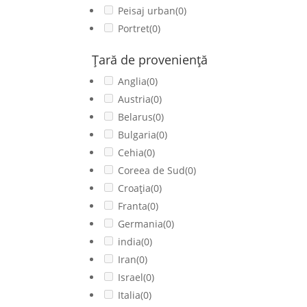
Peisaj urban
(0)
Portret
(0)
Ţară de provenienţă
Anglia
(0)
Austria
(0)
Belarus
(0)
Bulgaria
(0)
Cehia
(0)
Coreea de Sud
(0)
Croația
(0)
Franta
(0)
Germania
(0)
india
(0)
Iran
(0)
Israel
(0)
Italia
(0)