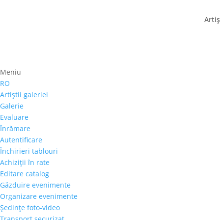
Artiş
Meniu
Prima pagină
⚊
Magazin
⚊ Produse etichetate “
pictor ”Nori în Transil
RO
Artiştii galeriei
Preţ orientativ
Galerie
Evaluare
Autor
Înrămare
Perioada
Autentificare
Stil/Şcoală
Închirieri tablouri
Tip lucrare
Achiziţii în rate
Tehnică
Editare catalog
Temă
Găzduire evenimente
Cai-Hipism
(0)
Organizare evenimente
Şedinţe foto-video
Citadin
(0)
Transport securizat