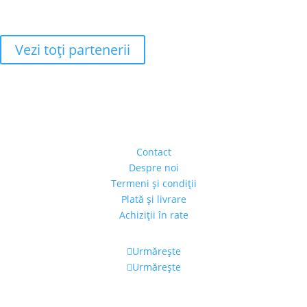
Vezi toţi partenerii
Adresa
Strada Piaţa Amzei, nr.5, Ap 14,
sect. 1, Bucureşti, România
(intrarea se face prin gang)
Contact
Despre noi
Termeni şi condiţii
Plată şi livrare
Achiziţii în rate
Urmărește
Urmărește
Program
Luni – Vineri: 11:00 – 19:00