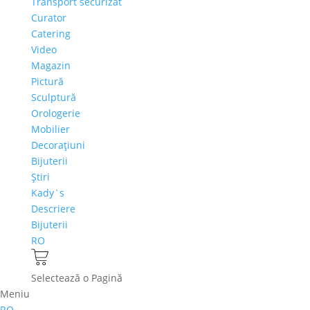
Transport securizat
Curator
Catering
Video
Magazin
Pictură
Sculptură
Orologerie
Mobilier
Decoraţiuni
Bijuterii
Ştiri
Kady`s
Descriere
Bijuterii
RO
Selectează o Pagină
Meniu
RO