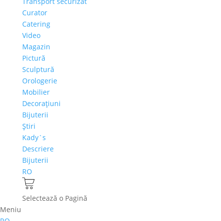
Transport securizat
Curator
Catering
Video
Magazin
Pictură
Sculptură
Orologerie
Mobilier
Decoraţiuni
Bijuterii
Ştiri
Kady`s
Descriere
Bijuterii
RO
Selectează o Pagină
Meniu
RO