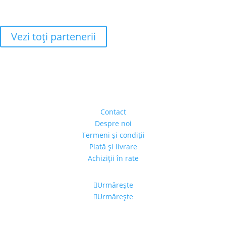
Vezi toţi partenerii
Adresa
Strada Piaţa Amzei, nr.5, Ap 14,
sect. 1, Bucureşti, România
(intrarea se face prin gang)
Contact
Despre noi
Termeni şi condiţii
Plată şi livrare
Achiziţii în rate
Urmărește
Urmărește
Program
Luni – Vineri: 11:00 – 19:00