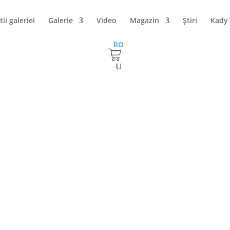
tii galeriei
Galerie
Video
Magazin
Ştiri
Kady
RO
erul Galeriei Alexandra’s in
 pictura de la Predeal
nul
AQUA Carpatica
, alaturi de UNESCO Romania, in perioada 7-17
deal. Participa pictori din Romania, Republica Moldova si Ucraina, 
pe panze, frumusetea zonei montane a Romaniei dar si proiectele
ea de grijile cotidiene si concentrarea sunt esentiale. Veritabilul
j, iar noi vom reveni cu detalii despre lucrarile realizate.