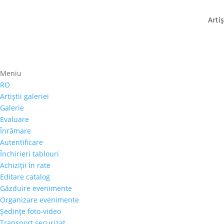
Artiş
Aqua Carpatica, parten
Meniu
RO
organizarea taberei de
Artiştii galeriei
Galerie
5 septembrie 2018
|
stiri
Evaluare
Înrămare
Autentificare
Închirieri tablouri
In organizarea Galeriei Alexandra’s si cu spriji
Achiziţii în rate
septembrie are loc Tabara de Pictura de la Pre
Editare catalog
timp de zece zile, vor incerca sa transpuna, 
Găzduire evenimente
anterior incepute in finalizarea carora eliberar
Organizare evenimente
cantonament de arta se va termina cu un vernisa
Şedinţe foto-video
Transport securizat