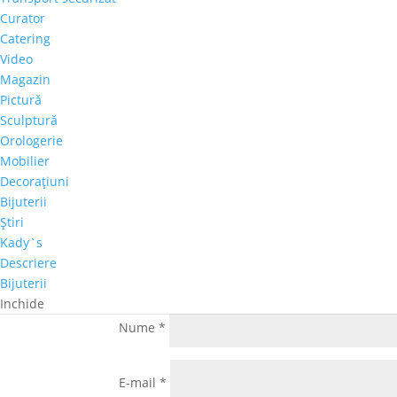
Curator
Catering
Video
Introdu Comentariu
Magazin
Adresa ta de email nu va fi publicată.
Câmpuril
Pictură
Sculptură
Comentariu
*
Orologerie
Mobilier
Decoraţiuni
Bijuterii
Ştiri
Kady`s
Descriere
Bijuterii
Inchide
Nume
*
E-mail
*