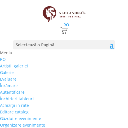
RO
Prima pagină
⚊ Autor produs ⚊ Vasile Crăiță
Selectează o Pagină
Mândra
Meniu
Vasile Crăiță Mândra
RO
Artiştii galeriei
Preţ orientativ
Galerie
Autor
Evaluare
Perioada
Înrămare
Stil/Şcoală
Autentificare
Tip lucrare
Închirieri tablouri
Achiziţii în rate
Tehnică
Editare catalog
Temă
Găzduire evenimente
Organizare evenimente
Cai-Hipism
(0)