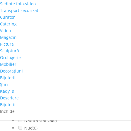
Şedinţe foto-video
Citadin
(0)
Transport securizat
Cladiri faimoase
(0)
Curator
Copaci-Padure
(0)
Catering
Copii
(0)
Video
Cosmos
(0)
Magazin
Pictură
Dragoste
(0)
Sculptură
Feminin
(0)
Orologerie
flori
(0)
Mobilier
Franta
(0)
Decoraţiuni
fructe
(0)
Bijuterii
fumat
(0)
Ştiri
Iarna
(0)
Kady`s
Interior
(0)
Descriere
Bijuterii
Montan
(0)
Inchide
muzica
(0)
Natura statica
(0)
Nud
(0)