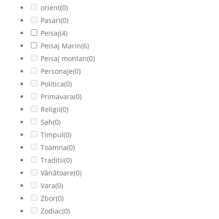
orient
(0)
Pasari
(0)
Peisaj
(4)
Peisaj Marin
(6)
Peisaj montan
(0)
Personaje
(0)
Politica
(0)
Primavara
(0)
Religii
(0)
Sah
(0)
Timpul
(0)
Toamna
(0)
Traditii
(0)
Vânătoare
(0)
Vara
(0)
Zbor
(0)
Zodiac
(0)