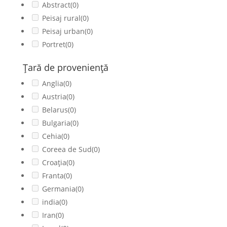
Abstract
(0)
Peisaj rural
(0)
Peisaj urban
(0)
Portret
(0)
Ţară de provenienţă
Anglia
(0)
Austria
(0)
Belarus
(0)
Bulgaria
(0)
Cehia
(0)
Coreea de Sud
(0)
Croația
(0)
Franta
(0)
Germania
(0)
india
(0)
Iran
(0)