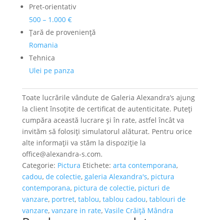
Pret-orientativ
500 – 1.000 €
Ţară de provenienţă
Romania
Tehnica
Ulei pe panza
Toate lucrările vândute de Galeria Alexandra’s ajung
la client însoțite de certificat de autenticitate. Puteți
cumpăra această lucrare și în rate, astfel încât va
invităm să folosiți simulatorul alăturat. Pentru orice
alte informații va stăm la dispoziție la
office@alexandra-s.com.
Categorie:
Pictura
Etichete:
arta contemporana
,
cadou
,
de colectie
,
galeria Alexandra's
,
pictura
contemporana
,
pictura de colectie
,
picturi de
vanzare
,
portret
,
tablou
,
tablou cadou
,
tablouri de
vanzare
,
vanzare in rate
,
Vasile Crăiță Mândra