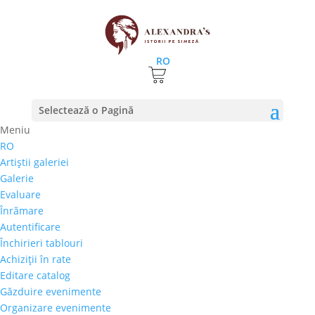
RO
Prima pagină
⚊
Magazin
⚊
Pictura
⚊ Vasile Crăiță
Selectează o Pagină
Mândra – „Vila”
Meniu
RO
Vasile Crăiță Mândra –
Artiştii galeriei
„Vila”
Galerie
Evaluare
600,00
€
Înrămare
Selectează rata |
Achiziţii în rate
Autentificare
3 luni
Închirieri tablouri
6 luni
Achiziţii în rate
9 luni
Editare catalog
12 luni
Găzduire evenimente
Organizare evenimente