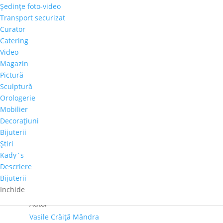
Şedinţe foto-video
Cantitate
Transport securizat
Vasile
Curator
Crăiță
Catering
Adaugă în coș
Mândra
Video
-
Magazin
Comandă telefonică!
"Vila"
Pictură
Sculptură
Orologerie
Tema
Mobilier
Peisaj Marin
Decoraţiuni
Culoare dominanta
Bijuterii
Verde
Ştiri
Dimensiuni
Kady`s
60cm x 60cm
Descriere
Bijuterii
Perioadă
Inchide
2001-2020
Autor
Vasile Crăiță Mândra