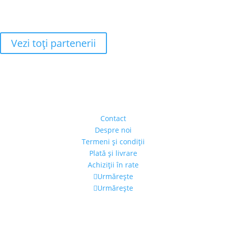
Vezi toţi partenerii
Adresa
Strada Piaţa Amzei, nr.5, Ap 14,
sect. 1, Bucureşti, România
(intrarea se face prin gang)
Contact
Despre noi
Termeni şi condiţii
Plată şi livrare
Achiziţii în rate
Urmărește
Urmărește
Program
Luni – Vineri: 11:00 – 19:00
Sâmbătă: 11:00 – 14:00