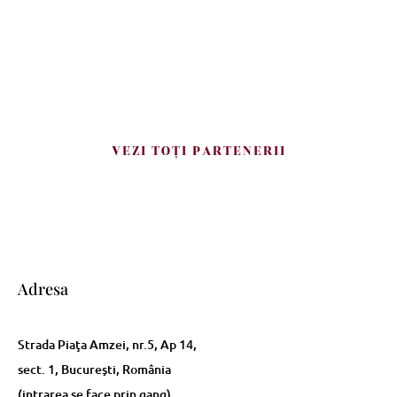
VEZI TOŢI PARTENERII
Adresa
Strada Piaţa Amzei, nr.5, Ap 14,
sect. 1, Bucureşti, România
(intrarea se face prin gang)