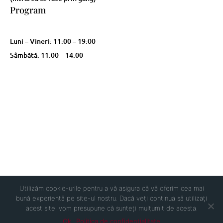
Program
Luni – Vineri: 11:00 – 19:00
Sâmbătă: 11:00 – 14:00
CONTACT
DESPRE NOI
TERMENI ŞI CONDIŢII
PLATĂ ŞI LIVRARE
Utilizăm cookie-urile pentru a vă asigura că vă oferim cea mai
ACHIZIŢII ÎN RATE
bună experiență pe site-ul nostru. Dacă veți continua să utilizați
Alexandra's Gallery © 2019. Toate drepturile rezervate.
Urmărește
acest site, vom presupune că sunteți mulțumit de acesta.
Urmărește
Ok
Politica de confidentialitate