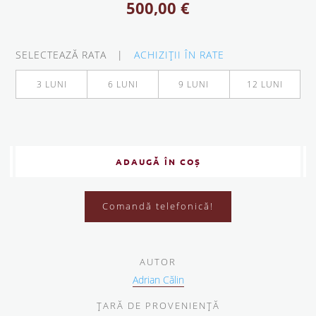
500,00
€
SELECTEAZĂ RATA |
ACHIZIŢII ÎN RATE
3 LUNI
6 LUNI
9 LUNI
12 LUNI
ADAUGĂ ÎN COȘ
Comandă telefonică!
AUTOR
Adrian Călin
ŢARĂ DE PROVENIENŢĂ