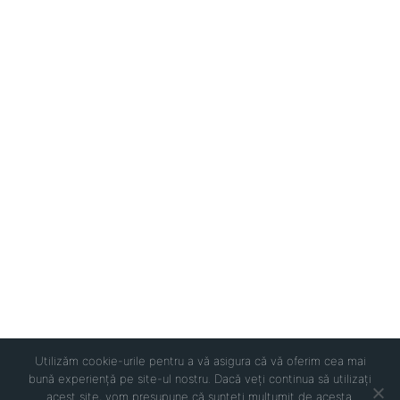
Utilizăm cookie-urile pentru a vă asigura că vă oferim cea mai
bună experiență pe site-ul nostru. Dacă veți continua să utilizați
acest site, vom presupune că sunteți mulțumit de acesta.