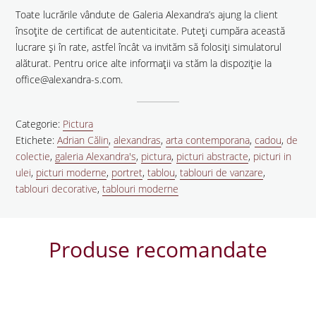
Toate lucrările vândute de Galeria Alexandra’s ajung la client
însoțite de certificat de autenticitate. Puteți cumpăra această
lucrare și în rate, astfel încât va invităm să folosiți simulatorul
alăturat. Pentru orice alte informații va stăm la dispoziție la
office@alexandra-s.com.
Categorie:
Pictura
Etichete:
Adrian Călin
,
alexandras
,
arta contemporana
,
cadou
,
de
colectie
,
galeria Alexandra's
,
pictura
,
picturi abstracte
,
picturi in
ulei
,
picturi moderne
,
portret
,
tablou
,
tablouri de vanzare
,
tablouri decorative
,
tablouri moderne
Produse recomandate