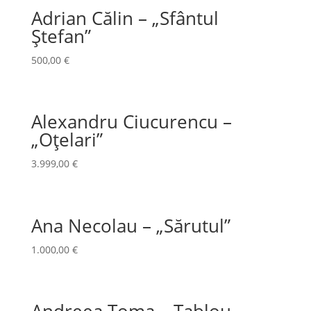
Adrian Călin – „Sfântul
Ștefan”
500,00
€
Alexandru Ciucurencu –
„Oțelari”
3.999,00
€
Ana Necolau – „Sărutul”
1.000,00
€
Andreea Toma – Tablou