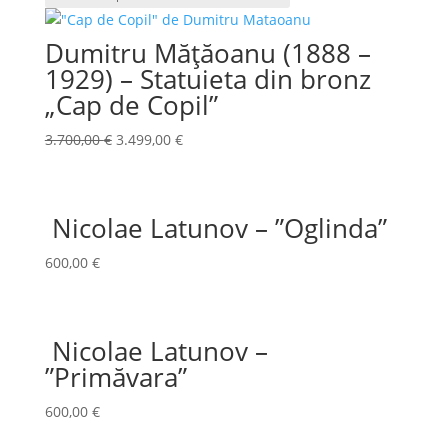
Dumitru Mățăoanu (1888 –
1929) – Statuieta din bronz
„Cap de Copil”
Prețul
Prețul
3.700,00
€
3.499,00
€
inițial
curent
a
este:
fost:
3.499,00 €.
Nicolae Latunov – ”Oglinda”
3.700,00 €.
600,00
€
Nicolae Latunov –
”Primăvara”
600,00
€