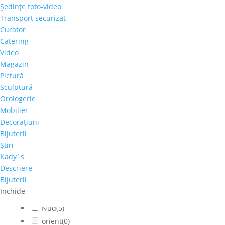
Şedinţe foto-video
Cladiri faimoase
(0)
Transport securizat
Copaci-Padure
(0)
Curator
Copii
(3)
Catering
Cosmos
(0)
Video
Magazin
Dragoste
(1)
Pictură
Feminin
(5)
Sculptură
flori
(1)
Orologerie
Franta
(0)
Mobilier
fructe
(0)
Decoraţiuni
fumat
(1)
Bijuterii
Iarna
(1)
Ştiri
Interior
(0)
Kady`s
Descriere
Montan
(0)
Bijuterii
muzica
(0)
Inchide
Natura statica
(0)
Nud
(5)
orient
(0)