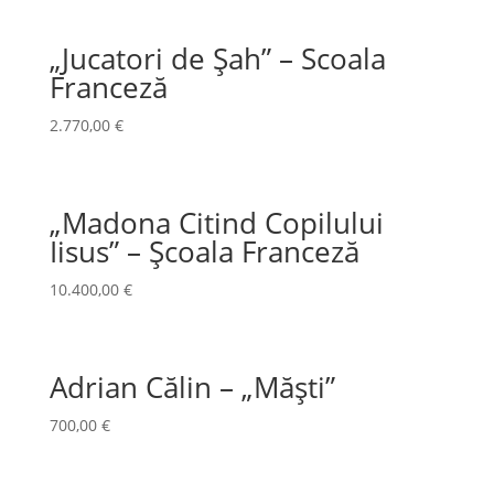
„Jucatori de Șah” – Scoala
Franceză
2.770,00
€
„Madona Citind Copilului
Iisus” – Școala Franceză
10.400,00
€
Adrian Călin – „Măști”
700,00
€