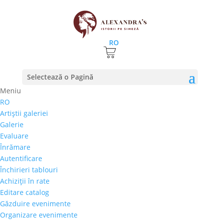
RO
Reducere!
Prima pagină
⚊ Tema produs ⚊ Portret
Selectează o Pagină
Portret
Meniu
RO
Preţ orientativ
Artiştii galeriei
Autor
Galerie
Perioada
Evaluare
Stil/Şcoală
Înrămare
Tip lucrare
Autentificare
Închirieri tablouri
Tehnică
Achiziţii în rate
Temă
Editare catalog
Găzduire evenimente
Cai-Hipism
(0)
Organizare evenimente
Citadin
(0)