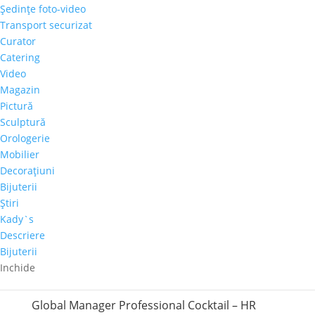
Şedinţe foto-video
Romania a aderat la UNESCO la data de 27 iulie
Transport securizat
1956, iar organizatia este prezenta in Romania
Curator
prin Comisia Nationala pentru UNESCO (CNR
Catering
UNESCO), o institutie publica cu personalitate
Video
juridica in coordonarea Ministerului
Magazin
Educatiei. Comisia colaboreaza cu Ministerul...
Pictură
Sculptură
Noaptea Muzeelor 2017
Orologerie
29 mai 2017
|
stiri
Mobilier
Decoraţiuni
De Noaptea Muzeelor, Galeria Alexandra’s si-a
Bijuterii
asteptat vizitatorii cu sute de picturi semnate de
Ştiri
artisti plastici romani si straini, clasici si
Kady`s
contemporani, alaturi de superbe obiecte de
Descriere
mobilier, obiecte decorative si ceasuri lucrate cu
Bijuterii
migala de cele mai...
Inchide
Global Manager Professional Cocktail – HR