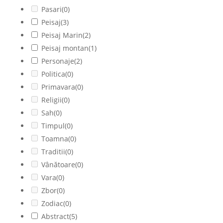
Pasari
(0)
Peisaj
(3)
Peisaj Marin
(2)
Peisaj montan
(1)
Personaje
(2)
Politica
(0)
Primavara
(0)
Religii
(0)
Sah
(0)
Timpul
(0)
Toamna
(0)
Traditii
(0)
Vânătoare
(0)
Vara
(0)
Zbor
(0)
Zodiac
(0)
Abstract
(5)