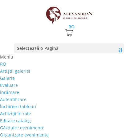
RO
Prima pagină
⚊ Tehnica produs ⚊ Ulei pe carton
Selectează o Pagină
Ulei pe carton
Meniu
RO
Preţ orientativ
Artiştii galeriei
Autor
Galerie
Perioada
Evaluare
Stil/Şcoală
Înrămare
Tip lucrare
Autentificare
Închirieri tablouri
Tehnică
Achiziţii în rate
Temă
Editare catalog
Găzduire evenimente
Cai-Hipism
(0)
Organizare evenimente
Citadin
(0)