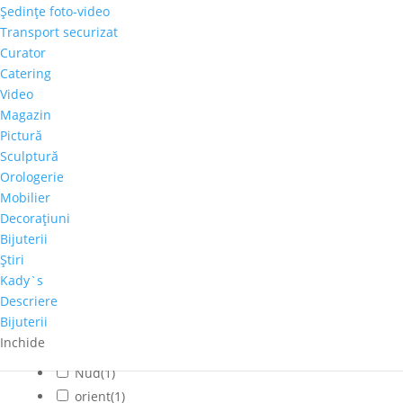
Şedinţe foto-video
Cladiri faimoase
(0)
Transport securizat
Copaci-Padure
(1)
Curator
Copii
(0)
Catering
Cosmos
(0)
Video
Magazin
Dragoste
(0)
Pictură
Feminin
(2)
Sculptură
flori
(2)
Orologerie
Franta
(0)
Mobilier
fructe
(0)
Decoraţiuni
fumat
(1)
Bijuterii
Iarna
(0)
Ştiri
Interior
(0)
Kady`s
Descriere
Montan
(0)
Bijuterii
muzica
(0)
Inchide
Natura statica
(2)
Nud
(1)
orient
(1)