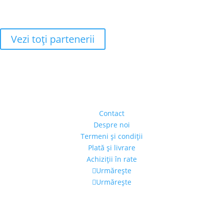
Vezi toţi partenerii
Adresa
Strada Piaţa Amzei, nr.5, Ap 14,
sect. 1, Bucureşti, România
(intrarea se face prin gang)
Contact
Despre noi
Termeni şi condiţii
Plată şi livrare
Achiziţii în rate
Urmărește
Urmărește
Program
Luni – Vineri: 11:00 – 19:00
Sâmbătă: 11:00 – 14:00