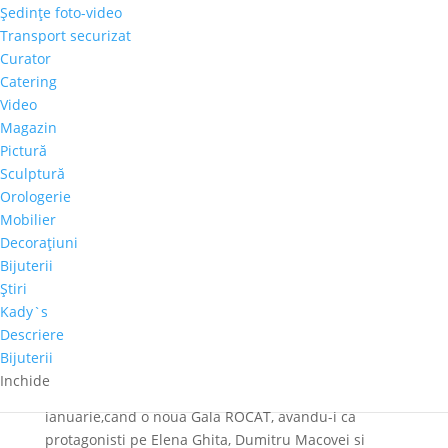
organizate de alte entitati la sediul nostru din strada
Şedinţe foto-video
Piata Amzei nr 5, dar si cateva expozitii ale Galeriei in
Transport securizat
alte locatii din Romania. Am dus arta in locatii
Curator
exclusiviste, in ambasade si la evenimente
Catering
internationale de top, lucru pentru care multumim
Video
inca o data grupului hotelier Phoenicia, Ambasadei
Magazin
Regatului Belgiei si Institutului Aspen Romania.
Pictură
Sculptură
Poti vedea filmari de la toate aceste evenimente pe
Orologerie
https://alexandras.tv
.
Mobilier
Va invitam sa ne fiti alaturi si in 2018: fabulosul Iurie
Decoraţiuni
Matei si discipolii sai revin in luna martie, la o suta
Bijuterii
de ani de la Unirea cu Basarabia; Nicoleta Jutka este
Ştiri
unul din protagonistii galei ROCAT din februarie;
Kady`s
celebram 96 de ani de la nasterea genialului pictor
Descriere
Horia Damian.
Bijuterii
Inchide
Primul eveniment va avea insa loc pe 18
ianuarie,cand o noua Gala ROCAT, avandu-i ca
protagonisti pe Elena Ghita, Dumitru Macovei si