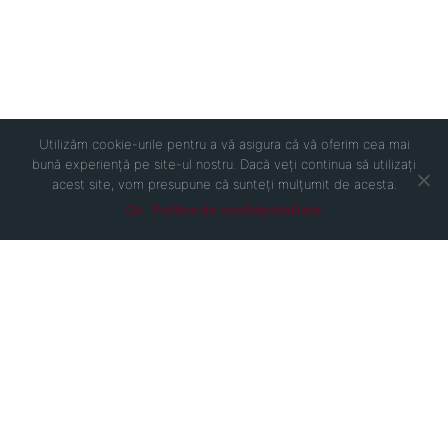
Utilizăm cookie-urile pentru a vă asigura că vă oferim cea mai
bună experiență pe site-ul nostru. Dacă veți continua să utilizați
acest site, vom presupune că sunteți mulțumit de acesta.
Ok
Politica de confidentialitate