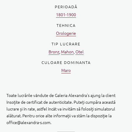
PERIOADĂ
1801-1900
TEHNICA
Orologerie
TIP LUCRARE
Bronz
,
Mahon
,
Otel
CULOARE DOMINANTA
Maro
Toate lucrările vândute de Galeria Alexandra’s ajung la client
însoțite de certificat de autenticitate. Puteți cumpăra această
lucrare și în rate, astfel încât va invităm să folosiți simulatorul
alăturat. Pentru orice alte informații va stăm la dispoziție la
office@alexandra-s.com.