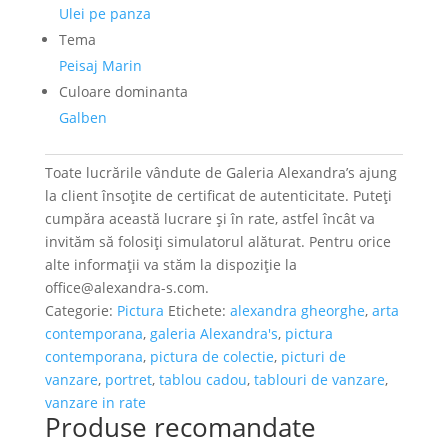
Ulei pe panza
Tema
Peisaj Marin
Culoare dominanta
Galben
Toate lucrările vândute de Galeria Alexandra’s ajung
la client însoțite de certificat de autenticitate. Puteți
cumpăra această lucrare și în rate, astfel încât va
invităm să folosiți simulatorul alăturat. Pentru orice
alte informații va stăm la dispoziție la
office@alexandra-s.com.
Categorie:
Pictura
Etichete:
alexandra gheorghe
,
arta
contemporana
,
galeria Alexandra's
,
pictura
contemporana
,
pictura de colectie
,
picturi de
vanzare
,
portret
,
tablou cadou
,
tablouri de vanzare
,
vanzare in rate
Produse recomandate