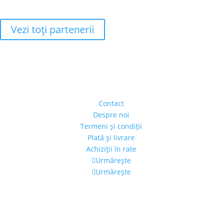
Vezi toţi partenerii
Adresa
Strada Piaţa Amzei, nr.5, Ap 14,
sect. 1, Bucureşti, România
(intrarea se face prin gang)
Contact
Despre noi
Termeni şi condiţii
Plată şi livrare
Achiziţii în rate
Urmărește
Urmărește
Program
Luni – Vineri: 11:00 – 19:00
Sâmbătă: 11:00 – 14:00
Alexandra's Gallery © 2019. Toate drepturile rezervate.