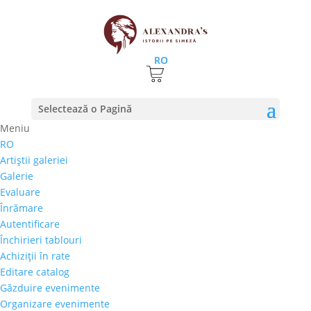
RO
Prima pagină
⚊
Magazin
⚊
Pictura
⚊ Alexandra
Selectează o Pagină
Gheorghe – „Marina”
Meniu
RO
Alexandra Gheorghe –
Artiştii galeriei
„Marina”
Galerie
Evaluare
600,00
€
Înrămare
Selectează rata |
Achiziţii în rate
Autentificare
3 luni
Închirieri tablouri
6 luni
Achiziţii în rate
9 luni
Editare catalog
12 luni
Găzduire evenimente
Organizare evenimente