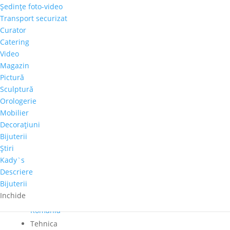
Şedinţe foto-video
Cantitate
Transport securizat
Alexandra
Curator
Gheorghe
Catering
Adaugă în coș
-
Video
"Marina"
Magazin
Comandă telefonică!
Pictură
Sculptură
Orologerie
Dimensiuni
Mobilier
60cm x 60cm
Decoraţiuni
Perioadă
Bijuterii
Autor
Ştiri
Alexandra Gheorghe
Kady`s
Pret-orientativ
Descriere
Bijuterii
500 – 1.000 €
Inchide
Ţară de provenienţă
Romania
Tehnica