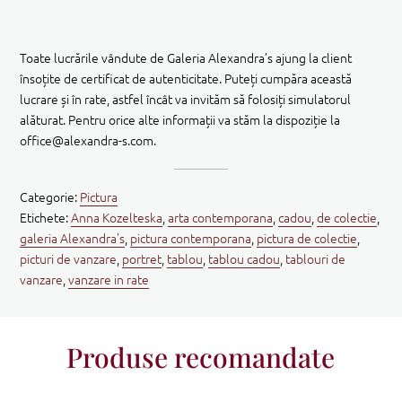
Toate lucrările vândute de Galeria Alexandra’s ajung la client
însoțite de certificat de autenticitate. Puteți cumpăra această
lucrare și în rate, astfel încât va invităm să folosiți simulatorul
alăturat. Pentru orice alte informații va stăm la dispoziție la
office@alexandra-s.com.
Categorie:
Pictura
Etichete:
Anna Kozelteska
,
arta contemporana
,
cadou
,
de colectie
,
galeria Alexandra's
,
pictura contemporana
,
pictura de colectie
,
picturi de vanzare
,
portret
,
tablou
,
tablou cadou
,
tablouri de
vanzare
,
vanzare in rate
Produse recomandate