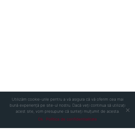
Utilizăm cookie-urile pentru a vă asigura că vă oferim cea mai
bună experiență pe site-ul nostru. Dacă veți continua să utilizați
acest site, vom presupune că sunteți mulțumit de acesta.
Ok
Politica de confidentialitate
INFO