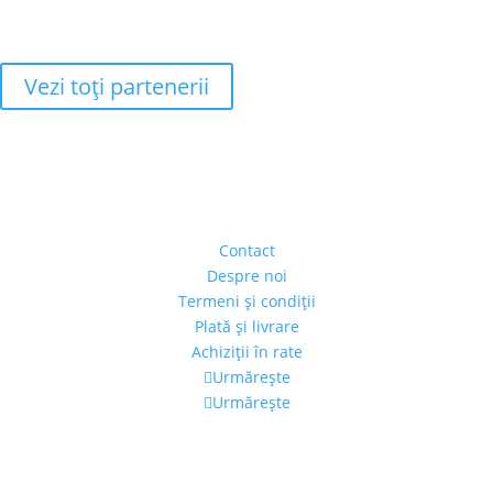
Vezi toţi partenerii
Adresa
Strada Piaţa Amzei, nr.5, Ap 14,
sect. 1, Bucureşti, România
(intrarea se face prin gang)
Contact
Despre noi
Termeni şi condiţii
Plată şi livrare
Achiziţii în rate
Urmărește
Urmărește
Program
Luni – Vineri: 11:00 – 19:00
Sâmbătă: 11:00 – 14:00