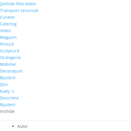
Cantitate
Şedinţe foto-video
Dragos
Transport securizat
Bojin
Curator
Adaugă în coș
-
Catering
„La
Video
Comandă telefonică!
taifas"
Magazin
Pictură
Perioadă
Sculptură
Orologerie
2001-2020
Mobilier
Pret-orientativ
Decoraţiuni
500 – 1.000 €
Bijuterii
Tema
Ştiri
Personaje
Kady`s
Culoare dominanta
Descriere
Verde
Bijuterii
Dimensiuni
Inchide
130 x 90 cm
Autor