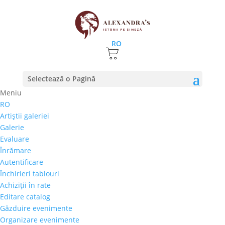
RO
Prima pagină
⚊
Magazin
⚊
Pictura
⚊ Dragos Bojin –
Selectează o Pagină
„La taifas”
Meniu
RO
Dragos Bojin – „La taifas”
Artiştii galeriei
Galerie
800,00
€
Evaluare
Selectează rata |
Achiziţii în rate
Înrămare
3 luni
Autentificare
6 luni
Închirieri tablouri
9 luni
Achiziţii în rate
12 luni
Editare catalog
Găzduire evenimente
Organizare evenimente