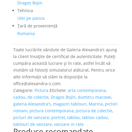
Dragos Bojin
Tehnica
Ulei pe panza
Ţară de provenienţă
Romania
Toate lucrările vândute de Galeria Alexandra’s ajung
la client însoțite de certificat de autenticitate. Puteți
cumpăra această lucrare și în rate, astfel încât vă
invităm să folosiți simulatorul alăturat. Pentru orice
alte informații vă stăm la dispoziție la
office@alexandra-s.com.
Categorie:
Pictura
Etichete:
arta contemporana
,
cadou
,
de colectie
,
Dragos Bojin
,
dumitru macovei
,
galeria Alexandra's
,
magazin tablouri
,
Marina
,
pictori
romani
,
pictura contemporana
,
pictura de colectie
,
picturi de vanzare
,
portret
,
tablou
,
tablou cadou
,
tablouri de vanzare
,
vanzare in rate
Produse recomandate