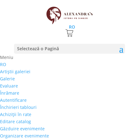
RO
Prima pagină
⚊
Magazin
⚊
Pictura
⚊ Dumitru Mihai
Selectează o Pagină
Glodeanu – „Natura statica”
Meniu
🔍
RO
Artiştii galeriei
Dumitru Mihai Glodeanu
Galerie
– „Natura statica”
Evaluare
Înrămare
750,00
€
Autentificare
Selectează rata |
Achiziţii în rate
Închirieri tablouri
3 luni
Achiziţii în rate
6 luni
Editare catalog
9 luni
Găzduire evenimente
12 luni
Organizare evenimente