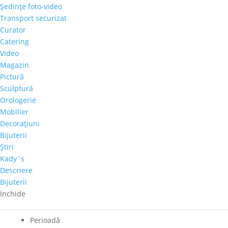
Şedinţe foto-video
Transport securizat
Cantitate
Curator
Dumitru
Catering
Mihai
Video
Adaugă în coș
Glodeanu
Magazin
–
Pictură
Comandă telefonică!
"Natura
Sculptură
statica"
Orologerie
Mobilier
Tema
Decoraţiuni
Natura statica
Bijuterii
Autor
Ştiri
Dumitru Mihai Glodeanu
Kady`s
Culoare dominanta
Descriere
Albastru
,
Galben
Bijuterii
Inchide
Dimensiuni
60cm x 60cm
Perioadă