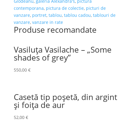
Glodeanu
,
galeria Alexandra's
,
pictura
contemporana
,
pictura de colectie
,
picturi de
vanzare
,
portret
,
tablou
,
tablou cadou
,
tablouri de
vanzare
,
vanzare in rate
Produse recomandate
Vasiluța Vasilache – „Some
shades of grey”
550,00
€
Casetă tip poșetă, din argint
și foița de aur
52,00
€