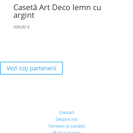
Casetă Art Deco lemn cu
argint
399,00
€
Vezi toţi partenerii
Adresa
Strada Piaţa Amzei, nr.5, Ap 14,
sect. 1, Bucureşti, România
(intrarea se face prin gang)
Contact
Despre noi
Termeni şi condiţii
Plată şi livrare