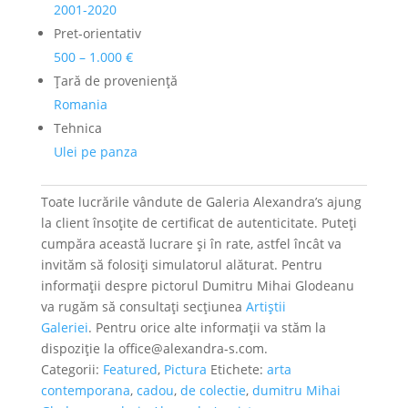
2001-2020
Pret-orientativ
500 – 1.000 €
Ţară de provenienţă
Romania
Tehnica
Ulei pe panza
Toate lucrările vândute de Galeria Alexandra’s ajung
la client însoțite de certificat de autenticitate. Puteți
cumpăra această lucrare și în rate, astfel încât va
invităm să folosiți simulatorul alăturat. Pentru
informații despre pictorul Dumitru Mihai Glodeanu
va rugăm să consultați secțiunea
Artiștii
Galeriei
. Pentru orice alte informații va stăm la
dispoziție la office@alexandra-s.com.
Categorii:
Featured
,
Pictura
Etichete:
arta
contemporana
,
cadou
,
de colectie
,
dumitru Mihai