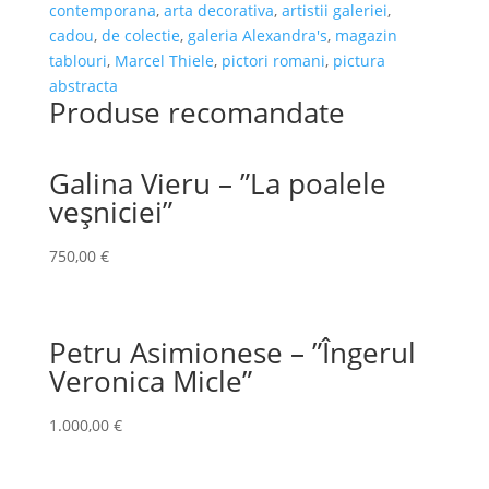
contemporana
,
arta decorativa
,
artistii galeriei
,
cadou
,
de colectie
,
galeria Alexandra's
,
magazin
tablouri
,
Marcel Thiele
,
pictori romani
,
pictura
abstracta
Produse recomandate
Galina Vieru – ”La poalele
veșniciei”
750,00
€
Petru Asimionese – ”Îngerul
Veronica Micle”
1.000,00
€