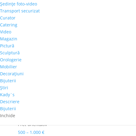
Şedinţe foto-video
Cantitate
Transport securizat
Marcel
Curator
Thiele
Catering
Adaugă în coș
-
Video
"Classic
Magazin
Comandă telefonică!
4"
Pictură
Sculptură
Orologerie
Autor
Mobilier
Marcel Thiele
Decoraţiuni
Culoare dominanta
Bijuterii
Auriu
Ştiri
Dimensiuni
Kady`s
79cm x 104cm
Descriere
Bijuterii
Perioadă
Inchide
2001-2020
Pret-orientativ
500 – 1.000 €