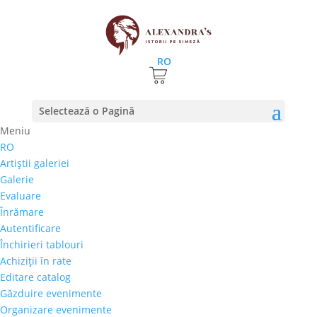
RO
Prima pagină
⚊
Magazin
⚊
Pictura
⚊ Marcel Thiele –
Selectează o Pagină
„Classic 4”
Meniu
RO
Marcel Thiele – „Classic
Artiştii galeriei
4”
Galerie
Evaluare
1.000,00
€
Înrămare
Selectează rata |
Achiziţii în rate
Autentificare
3 luni
Închirieri tablouri
6 luni
Achiziţii în rate
9 luni
Editare catalog
12 luni
Găzduire evenimente
Organizare evenimente