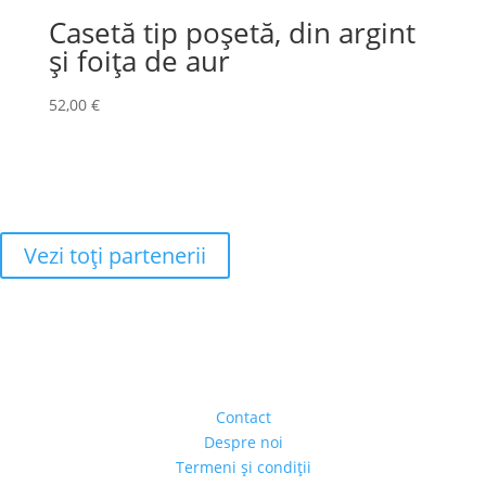
Casetă tip poșetă, din argint
și foița de aur
52,00
€
Vezi toţi partenerii
Adresa
Strada Piaţa Amzei, nr.5, Ap 14,
sect. 1, Bucureşti, România
(intrarea se face prin gang)
Contact
Despre noi
Termeni şi condiţii