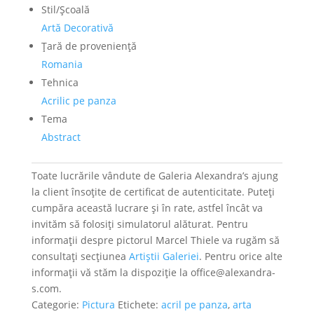
Stil/Şcoală
Artă Decorativă
Ţară de provenienţă
Romania
Tehnica
Acrilic pe panza
Tema
Abstract
Toate lucrările vândute de Galeria Alexandra’s ajung
la client însoțite de certificat de autenticitate. Puteți
cumpăra această lucrare și în rate, astfel încât va
invităm să folosiți simulatorul alăturat. Pentru
informații despre pictorul Marcel Thiele va rugăm să
consultați secțiunea
Artiștii Galeriei
. Pentru orice alte
informații vă stăm la dispoziție la office@alexandra-
s.com.
Categorie:
Pictura
Etichete:
acril pe panza
,
arta