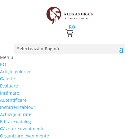
RO
Prima pagină
⚊
Magazin
⚊
Pictura
⚊ Marcel Thiele –
Selectează o Pagină
„Royal 07”
Meniu
RO
Marcel Thiele – „Royal
Artiştii galeriei
07”
Galerie
Evaluare
500,00
€
Înrămare
Selectează rata |
Achiziţii în rate
Autentificare
3 luni
Închirieri tablouri
6 luni
Achiziţii în rate
9 luni
Editare catalog
12 luni
Găzduire evenimente
Organizare evenimente