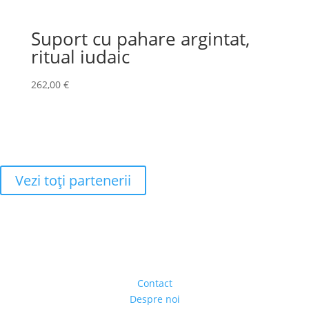
Suport cu pahare argintat,
ritual iudaic
262,00
€
Vezi toţi partenerii
Adresa
Strada Piaţa Amzei, nr.5, Ap 14,
sect. 1, Bucureşti, România
(intrarea se face prin gang)
Contact
Despre noi