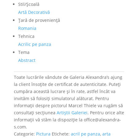
Stil/Şcoală
Artă Decorativă
Ţară de provenienţă
Romania
Tehnica
Acrilic pe panza
Tema
Abstract
Toate lucrările vândute de Galeria Alexandra’s ajung
la client însoțite de certificat de autenticitate. Puteți
cumpăra această lucrare și în rate, astfel încât va
invităm să folosiți simulatorul alăturat. Pentru
informații despre pictorul Marcel Thiele va rugăm să
consultați secțiunea
Artiștii Galeriei
. Pentru orice alte
informații vă stăm la dispoziție la office@alexandra-
s.com.
Categorie:
Pictura
Etichete:
acril pe panza
,
arta