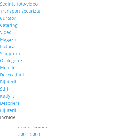
Şedinţe foto-video
Cantitate
Transport securizat
Marcel
Curator
Thiele
Catering
Adaugă în coș
-
Video
"Royal
Magazin
Comandă telefonică!
07"
Pictură
Sculptură
Orologerie
Autor
Mobilier
Marcel Thiele
Decoraţiuni
Culoare dominanta
Bijuterii
Auriu
Ştiri
Dimensiuni
Kady`s
54cm x 64cm
Descriere
Bijuterii
Perioadă
Inchide
2001-2020
Pret-orientativ
300 – 500 €