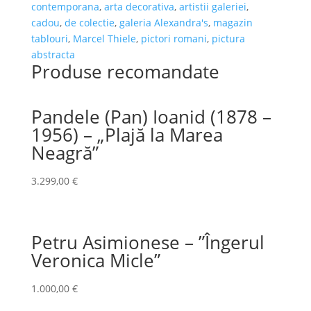
contemporana
,
arta decorativa
,
artistii galeriei
,
cadou
,
de colectie
,
galeria Alexandra's
,
magazin
tablouri
,
Marcel Thiele
,
pictori romani
,
pictura
abstracta
Produse recomandate
Pandele (Pan) Ioanid (1878 –
1956) – „Plajă la Marea
Neagră”
3.299,00
€
Petru Asimionese – ”Îngerul
Veronica Micle”
1.000,00
€