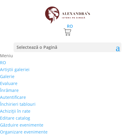
RO
Prima pagină
⚊
Magazin
⚊
Pictura
⚊ Maria
Selectează o Pagină
Anonkina – „Fructe”
Meniu
RO
Maria Anonkina –
Artiştii galeriei
„Fructe”
Galerie
Evaluare
700,00
€
Înrămare
Selectează rata |
Achiziţii în rate
Autentificare
3 luni
Închirieri tablouri
6 luni
Achiziţii în rate
9 luni
Editare catalog
12 luni
Găzduire evenimente
Organizare evenimente