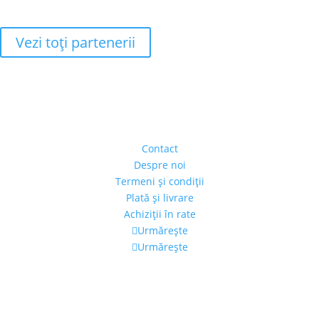
Vezi toţi partenerii
Adresa
Strada Piaţa Amzei, nr.5, Ap 14,
sect. 1, Bucureşti, România
(intrarea se face prin gang)
Contact
Despre noi
Termeni şi condiţii
Plată şi livrare
Achiziţii în rate
Urmărește
Urmărește
Program
Luni – Vineri: 11:00 – 19:00
Sâmbătă: 11:00 – 14:00
Alexandra's Gallery © 2019. Toate drepturile rezervate.