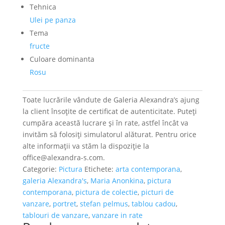
Tehnica
Ulei pe panza
Tema
fructe
Culoare dominanta
Rosu
Toate lucrările vândute de Galeria Alexandra’s ajung
la client însoțite de certificat de autenticitate. Puteți
cumpăra această lucrare și în rate, astfel încât va
invităm să folosiți simulatorul alăturat. Pentru orice
alte informații va stăm la dispoziție la
office@alexandra-s.com.
Categorie:
Pictura
Etichete:
arta contemporana
,
galeria Alexandra's
,
Maria Anonkina
,
pictura
contemporana
,
pictura de colectie
,
picturi de
vanzare
,
portret
,
stefan pelmus
,
tablou cadou
,
tablouri de vanzare
,
vanzare in rate