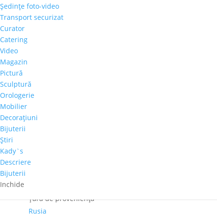
Şedinţe foto-video
Cantitate
Transport securizat
Maria
Curator
Anonkina
Catering
Adaugă în coș
-
Video
"Fructe"
Magazin
Comandă telefonică!
Pictură
Sculptură
Orologerie
Dimensiuni
Mobilier
60cm x 60cm
Decoraţiuni
Perioadă
Bijuterii
2001-2020
Ştiri
Autor
Kady`s
Maria Anonkina
Descriere
Bijuterii
Pret-orientativ
Inchide
500 – 1.000 €
Ţară de provenienţă
Rusia