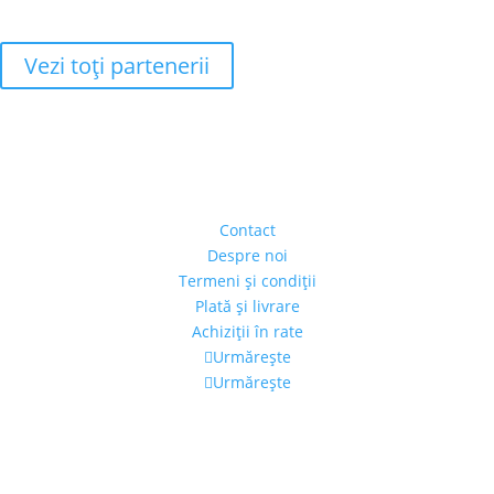
Vezi toţi partenerii
Adresa
Strada Piaţa Amzei, nr.5, Ap 14,
sect. 1, Bucureşti, România
(intrarea se face prin gang)
Contact
Despre noi
Termeni şi condiţii
Plată şi livrare
Achiziţii în rate
Urmărește
Urmărește
Program
Luni – Vineri: 11:00 – 19:00
Sâmbătă: 11:00 – 14:00
Alexandra's Gallery © 2019. Toate drepturile rezervate.