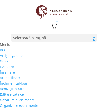
RO
Prima pagină
⚊
Magazin
⚊
Pictura
⚊ Maria
Selectează o Pagină
Anonkina – „Fructe”
Meniu
RO
Maria Anonkina –
Artiştii galeriei
„Fructe”
Galerie
Evaluare
700,00
€
Înrămare
Selectează rata |
Achiziţii în rate
Autentificare
3 luni
Închirieri tablouri
6 luni
Achiziţii în rate
9 luni
Editare catalog
12 luni
Găzduire evenimente
Organizare evenimente