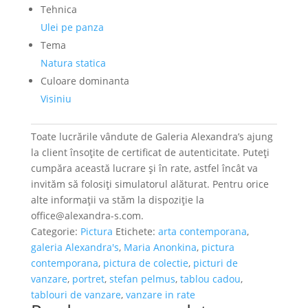
Tehnica
Ulei pe panza
Tema
Natura statica
Culoare dominanta
Visiniu
Toate lucrările vândute de Galeria Alexandra’s ajung
la client însoțite de certificat de autenticitate. Puteți
cumpăra această lucrare și în rate, astfel încât va
invităm să folosiți simulatorul alăturat. Pentru orice
alte informații va stăm la dispoziție la
office@alexandra-s.com.
Categorie:
Pictura
Etichete:
arta contemporana
,
galeria Alexandra's
,
Maria Anonkina
,
pictura
contemporana
,
pictura de colectie
,
picturi de
vanzare
,
portret
,
stefan pelmus
,
tablou cadou
,
tablouri de vanzare
,
vanzare in rate