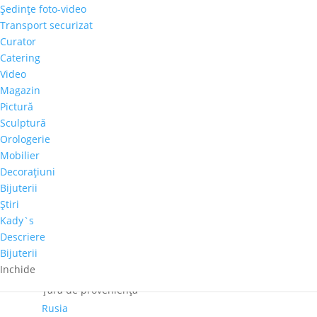
Şedinţe foto-video
Cantitate
Transport securizat
Maria
Curator
Anonkina
Catering
Adaugă în coș
-
Video
"Fructe"
Magazin
Comandă telefonică!
Pictură
Sculptură
Orologerie
Dimensiuni
Mobilier
60cm x 60cm
Decoraţiuni
Perioadă
Bijuterii
2001-2020
Ştiri
Autor
Kady`s
Maria Anonkina
Descriere
Bijuterii
Pret-orientativ
Inchide
500 – 1.000 €
Ţară de provenienţă
Rusia