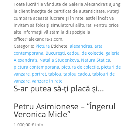
Toate lucrările vândute de Galeria Alexandra’s ajung
la client însoțite de certificat de autenticitate. Puteți
cumpăra această lucrare și în rate, astfel încât vă
invităm să folosiți simulatorul alăturat. Pentru orice
alte informații vă stăm la dispoziție la
office@alexandra-s.com.
Categorie:
Pictura
Etichete:
alexandras
,
arta
contemporana
,
București
,
cadou
,
de colectie
,
galeria
Alexandra's
,
Natalia Studenkova
,
Natura Statica
,
pictura contemporana
,
pictura de colectie
,
picturi de
vanzare
,
portret
,
tablou
,
tablou cadou
,
tablouri de
vanzare
,
vanzare in rate
S-ar putea să-ți placă și…
Petru Asimionese – ”Îngerul
Veronica Micle”
1.000,00
€
info