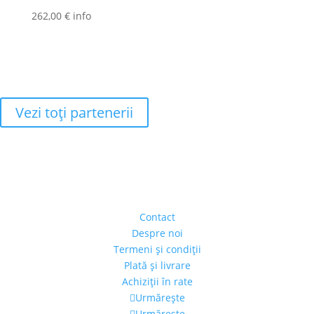
262,00
€
info
Vezi toţi partenerii
Adresa
Strada Piaţa Amzei, nr.5, Ap 14,
sect. 1, Bucureşti, România
(intrarea se face prin gang)
Contact
Despre noi
Termeni şi condiţii
Plată şi livrare
Achiziţii în rate
Urmărește
Urmărește