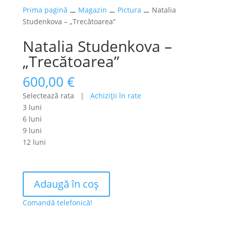
Prima pagină
⚊
Magazin
⚊
Pictura
⚊ Natalia
Studenkova – „Trecătoarea”
Natalia Studenkova –
„Trecătoarea”
600,00
€
Selectează rata |
Achiziţii în rate
3 luni
6 luni
9 luni
12 luni
Cantitate
Adaugă în coș
Natalia
Studenkova
Comandă telefonică!
-
"Trecătoarea"