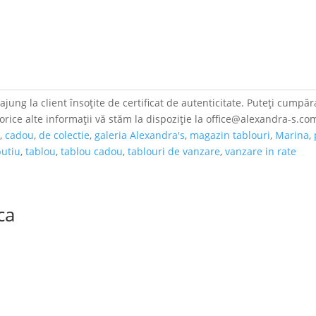
jung la client însoțite de certificat de autenticitate. Puteți cumpăra
 orice alte informații vă stăm la dispoziție la office@alexandra-s.co
a
,
cadou
,
de colectie
,
galeria Alexandra's
,
magazin tablouri
,
Marina
,
utiu
,
tablou
,
tablou cadou
,
tablouri de vanzare
,
vanzare in rate
ca