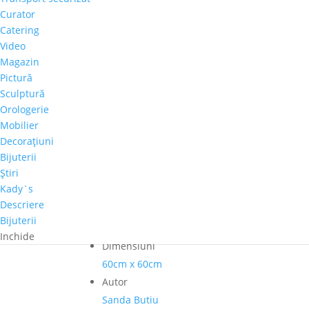
Sanda
Curator
Butiu
Catering
Adaugă în coș
-
Video
„Marina"
Comandă telefonică!
Magazin
Pictură
Sculptură
Perioadă
Orologerie
2001-2020
Mobilier
Pret-orientativ
Decoraţiuni
500 – 1.000 €
Bijuterii
Ştiri
Tema
Kady`s
Peisaj urban
Descriere
Culoare dominanta
Bijuterii
Crem
Inchide
Dimensiuni
60cm x 60cm
Autor
Sanda Butiu