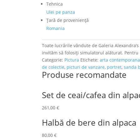
Tehnica
Ulei pe panza
Ţară de provenienţă
Romania
Toate lucrările vândute de Galeria Alexandra’s a
invităm să folosiți simulatorul alăturat. Pentru
Categorie:
Pictura
Etichete:
arta contemporan
de colectie
,
picturi de vanzare
,
portret
,
sanda b
Produse recomandate
Set de ceai/cafea din alpa
261,00
€
Halbă de bere din alpaca
80,00
€