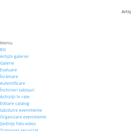
Artiş
Meniu
Prima pagină
⚊
Magazin
⚊
Pictura
⚊ Sanda Bu
RO
Sanda Butiu – „Marina
Artiştii galeriei
Galerie
600,00
€
Evaluare
Înrămare
Selectează rata |
Achiziţii în rate
Autentificare
3 luni
Închirieri tablouri
6 luni
Achiziţii în rate
9 luni
Editare catalog
12 luni
Găzduire evenimente
Organizare evenimente
Şedinţe foto-video
Cantitate
Transport securizat