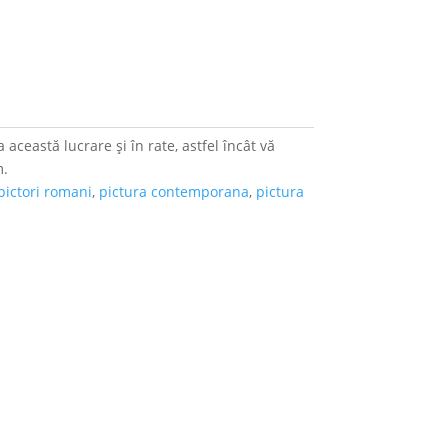
 această lucrare și în rate, astfel încât vă
m.
pictori romani
,
pictura contemporana
,
pictura