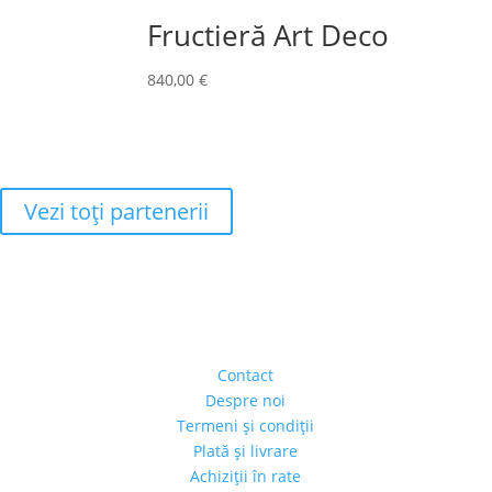
Fructieră Art Deco
840,00
€
Vezi toţi partenerii
Adresa
Strada Piaţa Amzei, nr.5, Ap 14,
sect. 1, Bucureşti, România
(intrarea se face prin gang)
Contact
Despre noi
Termeni şi condiţii
Plată şi livrare
Achiziţii în rate