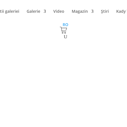
tii galeriei
Galerie
Video
Magazin
Ştiri
Kady
RO
tiu – „Marina”
”