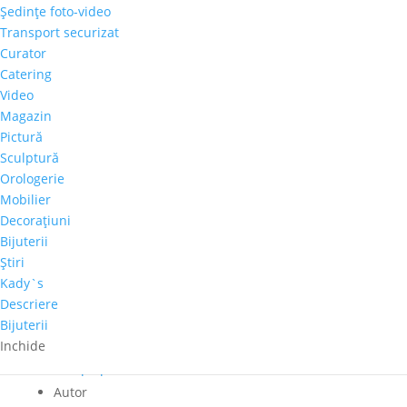
Cantitate
Şedinţe foto-video
Ștefan
Transport securizat
Pelmuș
Curator
Adaugă în coș
-
Catering
"Sirena"
Video
Comandă telefonică!
Magazin
Pictură
Ţară de provenienţă
Sculptură
Orologerie
Romania
Mobilier
Tema
Decoraţiuni
Religii
Bijuterii
Culoare dominanta
Ştiri
Albastru
Kady`s
Dimensiuni
Descriere
60 x 60 cm
Bijuterii
Tehnica
Inchide
Ulei pe panza
Autor