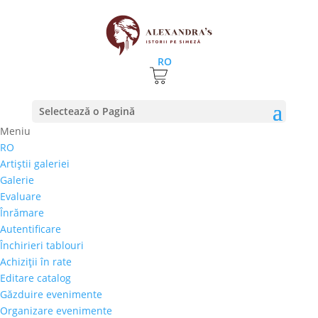
RO
Prima pagină
⚊
Magazin
⚊
Pictura
⚊ Ștefan Pelmuș
Selectează o Pagină
– „Sirena”
Meniu
RO
Ștefan Pelmuș – „Sirena”
Artiştii galeriei
Galerie
1.000,00
€
Evaluare
Selectează rata |
Achiziţii în rate
Înrămare
3 luni
Autentificare
6 luni
Închirieri tablouri
9 luni
Achiziţii în rate
12 luni
Editare catalog
Găzduire evenimente
Organizare evenimente