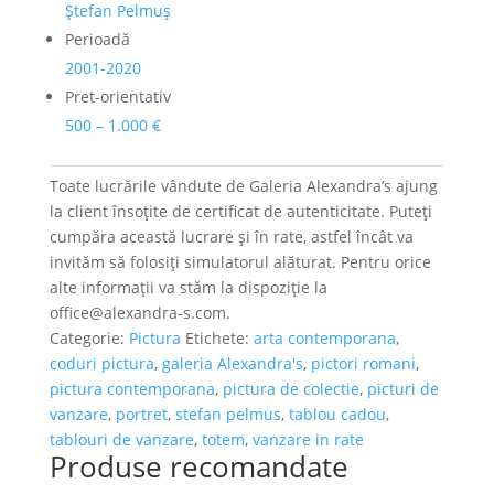
Ștefan Pelmuș
Perioadă
2001-2020
Pret-orientativ
500 – 1.000 €
Toate lucrările vândute de Galeria Alexandra’s ajung
la client însoțite de certificat de autenticitate. Puteți
cumpăra această lucrare și în rate, astfel încât va
invităm să folosiți simulatorul alăturat. Pentru orice
alte informații va stăm la dispoziție la
office@alexandra-s.com.
Categorie:
Pictura
Etichete:
arta contemporana
,
coduri pictura
,
galeria Alexandra's
,
pictori romani
,
pictura contemporana
,
pictura de colectie
,
picturi de
vanzare
,
portret
,
stefan pelmus
,
tablou cadou
,
tablouri de vanzare
,
totem
,
vanzare in rate
Produse recomandate