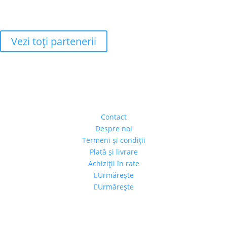
Vezi toţi partenerii
Adresa
Strada Piaţa Amzei, nr.5, Ap 14,
sect. 1, Bucureşti, România
(intrarea se face prin gang)
Contact
Despre noi
Termeni şi condiţii
Plată şi livrare
Achiziţii în rate
Urmărește
Urmărește
Program
Luni – Vineri: 11:00 – 19:00
Sâmbătă: 11:00 – 14:00