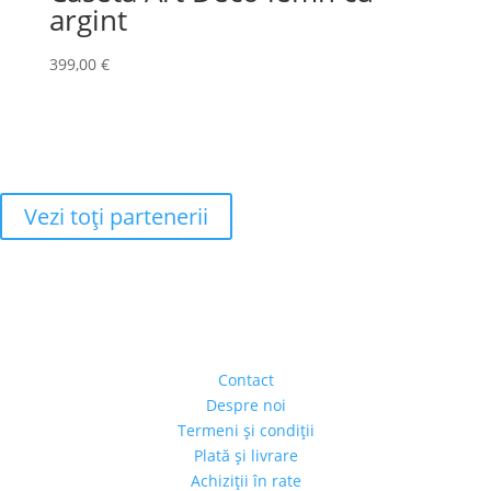
argint
399,00
€
Vezi toţi partenerii
Adresa
Strada Piaţa Amzei, nr.5, Ap 14,
sect. 1, Bucureşti, România
(intrarea se face prin gang)
Contact
Despre noi
Termeni şi condiţii
Plată şi livrare
Achiziţii în rate