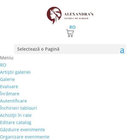
RO
Prima pagină
⚊
Magazin
⚊
Pictura
⚊ Svetlana Inach
Selectează o Pagină
– „Biserica Bran”
Meniu
RO
Svetlana Inach – „Biserica
Artiştii galeriei
Bran”
Galerie
Evaluare
700,00
€
Înrămare
Selectează rata |
Achiziţii în rate
Autentificare
3 luni
Închirieri tablouri
6 luni
Achiziţii în rate
9 luni
Editare catalog
12 luni
Găzduire evenimente
Organizare evenimente