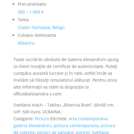
Pret-orientativ
500 – 1.000 €
Tema
Cladiri faimoase
,
Religii
Culoare dominanta
Albastru
Toate lucrările vândute de Galeria Alexandra’s ajung
la client însoțite de certificat de autenticitate. Puteți
cumpăra această lucrare și în rate, astfel încât va
invităm să folosiți simulatorul alăturat. Pentru orice
alte informații va stăm la dispoziție la
office@alexandra-s.com.
Svetlana Inach – Tablou „Biserica Bran”, 60×60 cm,
U/P, 500 euro, UCRAINA ;
Categorie:
Pictura
Etichete:
arta contemporana
,
galeria Alexandra's
,
pictura contemporana
,
pictura
de colectie
,
picturi de vanzare
,
portret
,
Svetlana