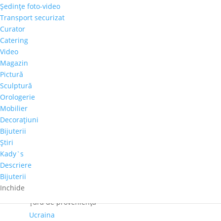
Şedinţe foto-video
Cantitate
Transport securizat
Svetlana
Curator
Inach
Catering
Adaugă în coș
- "Biserica
Video
Bran"
Magazin
Comandă telefonică!
Pictură
Sculptură
Orologerie
Dimensiuni
Mobilier
60cm x 60cm
Decoraţiuni
Autor
Bijuterii
Svetlana Inach
Ştiri
Perioadă
Kady`s
2001-2020
Descriere
Bijuterii
Tehnica
Inchide
Ulei pe panza
Ţară de provenienţă
Ucraina