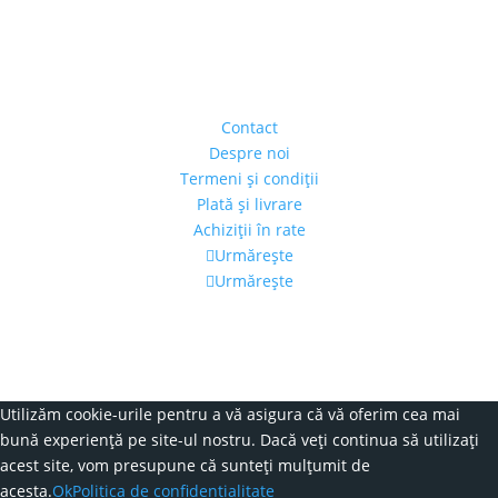
Adresa
Strada Piaţa Amzei, nr.5, Ap 14,
sect. 1, Bucureşti, România
(intrarea se face prin gang)
Contact
Despre noi
Termeni şi condiţii
Plată şi livrare
Achiziţii în rate
Urmărește
Urmărește
Program
Luni – Vineri: 11:00 – 19:00
Sâmbătă: 11:00 – 14:00
Alexandra's Gallery © 2019. Toate drepturile rezervate.
Utilizăm cookie-urile pentru a vă asigura că vă oferim cea mai
bună experiență pe site-ul nostru. Dacă veți continua să utilizați
acest site, vom presupune că sunteți mulțumit de
acesta.
Ok
Politica de confidentialitate