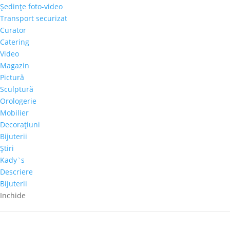
Şedinţe foto-video
parte, abaterile de la o factură psihică unitară a
Transport securizat
naţiunii române. Cartea prezintă soluţii la această
Curator
criză care durează deja de 100 de ani, fără ca autorul
Catering
s
ă excludă posibilitatea existenţei şi a altor soluţii.
Video
Iată sumarul acestui volum dedicat aniversării a 100
Magazin
de ani a statului modern România:
Pictură
* Ce ar trebui sa facă Preşedintele
Sculptură
* Justiţia: dilema României
Orologerie
* Administraţia locală: o catastrofă
Mobilier
* De ce ne merge rău când ar putea să ne meargă
Decoraţiuni
bine?
Bijuterii
* Motive mici, speranţe mari
Ştiri
* De ce tăiem pădurile?
Kady`s
* De ce nu facem autostrăzi?
Descriere
* De ce nu avem turism performant?
Bijuterii
Pozele de la eveniment sunt
AICI
.
Inchide