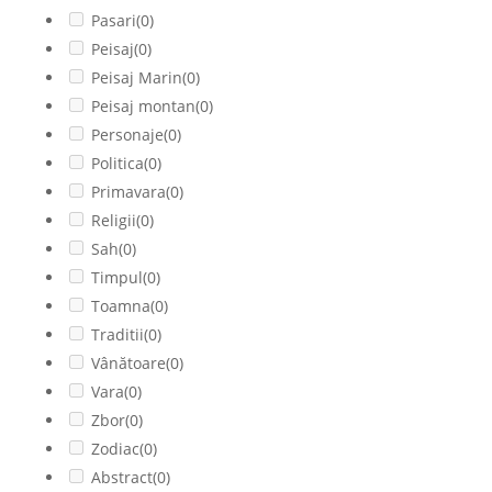
Pasari
(0)
Peisaj
(0)
Peisaj Marin
(0)
Peisaj montan
(0)
Personaje
(0)
Politica
(0)
Primavara
(0)
Religii
(0)
Sah
(0)
Timpul
(0)
Toamna
(0)
Traditii
(0)
Vânătoare
(0)
Vara
(0)
Zbor
(0)
Zodiac
(0)
Abstract
(0)