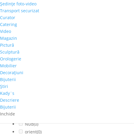
Şedinţe foto-video
Cladiri faimoase
(0)
Transport securizat
Copaci-Padure
(0)
Curator
Copii
(0)
Catering
Cosmos
(0)
Video
Magazin
Dragoste
(0)
Pictură
Feminin
(0)
Sculptură
flori
(0)
Orologerie
Franta
(0)
Mobilier
fructe
(0)
Decoraţiuni
fumat
(0)
Bijuterii
Iarna
(0)
Ştiri
Interior
(0)
Kady`s
Descriere
Montan
(0)
Bijuterii
muzica
(0)
Inchide
Natura statica
(0)
Nud
(0)
orient
(0)