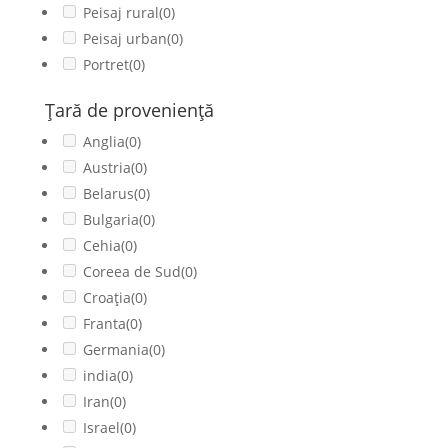
Peisaj rural
(0)
Peisaj urban
(0)
Portret
(0)
Ţară de provenienţă
Anglia
(0)
Austria
(0)
Belarus
(0)
Bulgaria
(0)
Cehia
(0)
Coreea de Sud
(0)
Croația
(0)
Franta
(0)
Germania
(0)
india
(0)
Iran
(0)
Israel
(0)