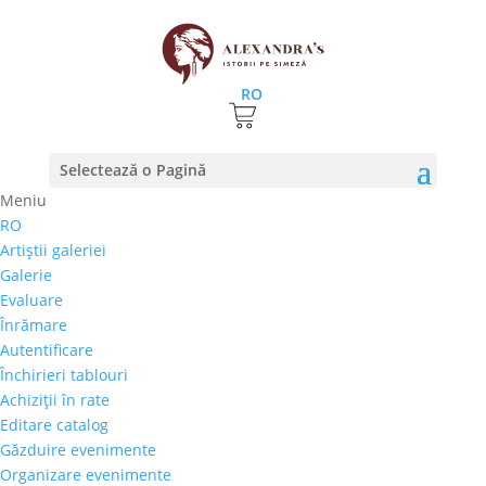
RO
Prima pagină
⚊
Magazin
⚊ Produse etichetate “aur”
Selectează o Pagină
aur
Meniu
RO
Preţ orientativ
Artiştii galeriei
Autor
Galerie
Perioada
Evaluare
Stil/Şcoală
Înrămare
Tip lucrare
Autentificare
Închirieri tablouri
Tehnică
Achiziţii în rate
Temă
Editare catalog
Găzduire evenimente
Cai-Hipism
(0)
Organizare evenimente
Citadin
(0)