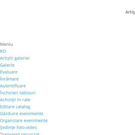
Artiş
Meniu
Prima pagină
⚊
Magazin
⚊ Produse etichetate 
Liviu Șoptelea
RO
Artiştii galeriei
Preţ orientativ
Galerie
Evaluare
Autor
Înrămare
Perioada
Autentificare
Stil/Şcoală
Închirieri tablouri
Tip lucrare
Achiziţii în rate
Tehnică
Editare catalog
Temă
Găzduire evenimente
Cai-Hipism
(0)
Organizare evenimente
Şedinţe foto-video
Citadin
(0)
Transport securizat