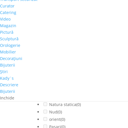
Cladiri faimoase
(0)
Curator
Copaci-Padure
(0)
Catering
Copii
(0)
Video
Cosmos
(0)
Magazin
Dragoste
(0)
Pictură
Feminin
(0)
Sculptură
flori
(0)
Orologerie
Mobilier
Franta
(0)
Decoraţiuni
fructe
(0)
Bijuterii
fumat
(0)
Ştiri
Iarna
(0)
Kady`s
Interior
(0)
Descriere
Montan
(0)
Bijuterii
muzica
(0)
Inchide
Natura statica
(0)
Nud
(0)
orient
(0)
Pasari
(0)