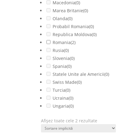
Macedonia
(0)
Marea Britanie
(0)
Olanda
(0)
Probabil Romania
(0)
Republica Moldova
(0)
Romania
(2)
Rusia
(0)
Slovenia
(0)
Spania
(0)
Statele Unite ale Americii
(0)
Swiss Made
(0)
Turcia
(0)
Ucraina
(0)
Ungaria
(0)
Afișez toate cele 2 rezultate