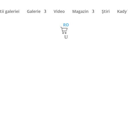
tii galeriei
Galerie
Video
Magazin
Ştiri
Kady
RO
“Liviu Șoptelea”