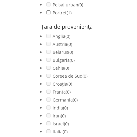
Peisaj urban
(0)
Portret
(1)
Ţară de provenienţă
Anglia
(0)
Austria
(0)
Belarus
(0)
Bulgaria
(0)
Cehia
(0)
Coreea de Sud
(0)
Croația
(0)
Franta
(0)
Germania
(0)
india
(0)
Iran
(0)
Israel
(0)
Italia
(0)