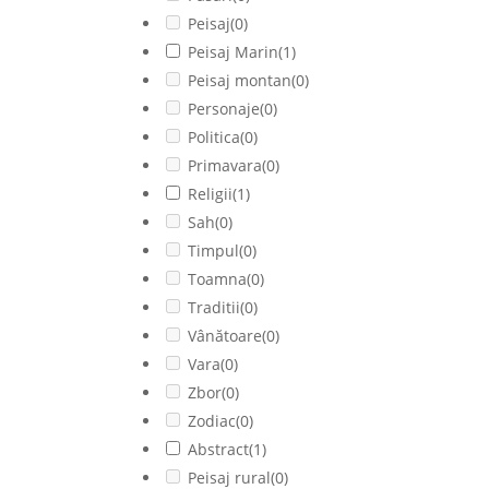
Peisaj
(0)
Peisaj Marin
(1)
Peisaj montan
(0)
Personaje
(0)
Politica
(0)
Primavara
(0)
Religii
(1)
Sah
(0)
Timpul
(0)
Toamna
(0)
Traditii
(0)
Vânătoare
(0)
Vara
(0)
Zbor
(0)
Zodiac
(0)
Abstract
(1)
Peisaj rural
(0)