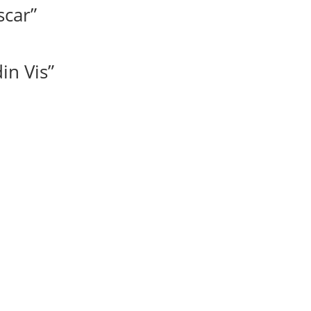
scar”
in Vis”