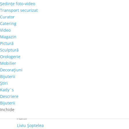
Şedinţe foto-video
Cantitate
Transport securizat
Liviu
Curator
Șoptelea
Catering
Adaugă în coș
-
Video
"Înger
Magazin
Comandă telefonică!
Pescar"
Pictură
Sculptură
Orologerie
Tema
Mobilier
Peisaj Marin
,
Religii
,
Portret
Decoraţiuni
Culoare dominanta
Bijuterii
Albastru
Ştiri
Dimensiuni
Kady`s
60cm x 60cm
Descriere
Bijuterii
Perioadă
Inchide
2001-2020
Autor
Liviu Șoptelea