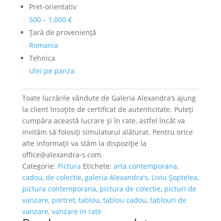
Pret-orientativ
500 – 1.000 €
Ţară de provenienţă
Romania
Tehnica
Ulei pe panza
Toate lucrările vândute de Galeria Alexandra’s ajung
la client însoțite de certificat de autenticitate. Puteți
cumpăra această lucrare și în rate, astfel încât va
invităm să folosiți simulatorul alăturat. Pentru orice
alte informații va stăm la dispoziție la
office@alexandra-s.com.
Categorie:
Pictura
Etichete:
arta contemporana
,
cadou
,
de colectie
,
galeria Alexandra's
,
Liviu Șoptelea
,
pictura contemporana
,
pictura de colectie
,
picturi de
vanzare
,
portret
,
tablou
,
tablou cadou
,
tablouri de
vanzare
,
vanzare in rate