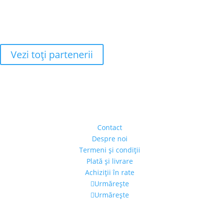
Vezi toţi partenerii
Adresa
Strada Piaţa Amzei, nr.5, Ap 14,
sect. 1, Bucureşti, România
(intrarea se face prin gang)
Contact
Despre noi
Termeni şi condiţii
Plată şi livrare
Achiziţii în rate
Urmărește
Urmărește
Program