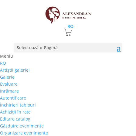
RO
Prima pagină
⚊
Magazin
⚊
Pictura
⚊ Liviu Șoptelea
Selectează o Pagină
– „Înger Pescar”
Meniu
RO
Liviu Șoptelea – „Înger
Artiştii galeriei
Pescar”
Galerie
Evaluare
700,00
€
Înrămare
Selectează rata |
Achiziţii în rate
Autentificare
3 luni
Închirieri tablouri
6 luni
Achiziţii în rate
9 luni
Editare catalog
12 luni
Găzduire evenimente
Organizare evenimente