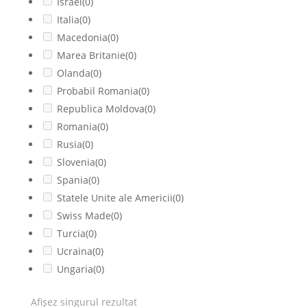
Israel
(0)
Italia
(0)
Macedonia
(0)
Marea Britanie
(0)
Olanda
(0)
Probabil Romania
(0)
Republica Moldova
(0)
Romania
(0)
Rusia
(0)
Slovenia
(0)
Spania
(0)
Statele Unite ale Americii
(0)
Swiss Made
(0)
Turcia
(0)
Ucraina
(0)
Ungaria
(0)
Afișez singurul rezultat