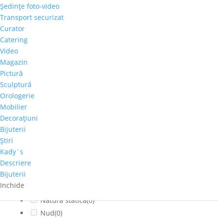
Şedinţe foto-video
Citadin
(0)
Transport securizat
Cladiri faimoase
(0)
Curator
Copaci-Padure
(0)
Catering
Copii
(0)
Video
Cosmos
(0)
Magazin
Pictură
Dragoste
(0)
Sculptură
Feminin
(0)
Orologerie
flori
(0)
Mobilier
Franta
(0)
Decoraţiuni
fructe
(0)
Bijuterii
fumat
(0)
Ştiri
Iarna
(0)
Kady`s
Interior
(0)
Descriere
Bijuterii
Montan
(0)
Inchide
muzica
(0)
Natura statica
(0)
Nud
(0)