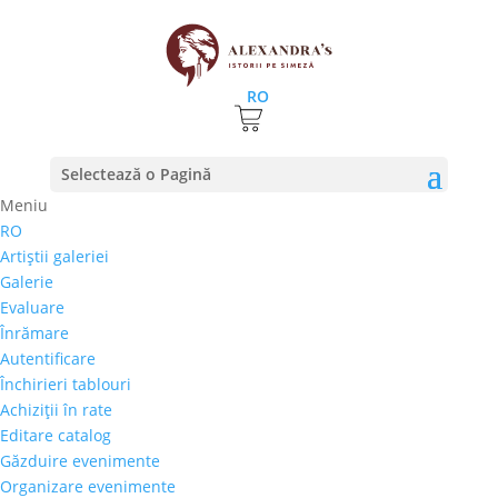
RO
Prima pagină
⚊
Magazin
⚊ Produse etichetate
Selectează o Pagină
“semineu”
Meniu
semineu
RO
Artiştii galeriei
Preţ orientativ
Galerie
Autor
Evaluare
Perioada
Înrămare
Stil/Şcoală
Autentificare
Tip lucrare
Închirieri tablouri
Achiziţii în rate
Tehnică
Editare catalog
Temă
Găzduire evenimente
Organizare evenimente
Cai-Hipism
(0)