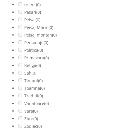
orient
(0)
Pasari
(0)
Peisaj
(0)
Peisaj Marin
(0)
Peisaj montan
(0)
Personaje
(0)
Politica
(0)
Primavara
(0)
Religii
(0)
Sah
(0)
Timpul
(0)
Toamna
(0)
Traditii
(0)
Vânătoare
(0)
Vara
(0)
Zbor
(0)
Zodiac
(0)