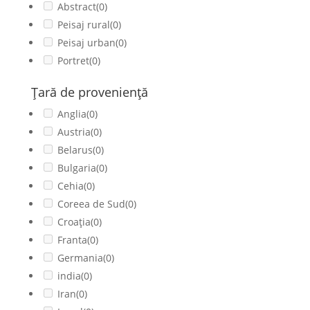
Abstract
(0)
Peisaj rural
(0)
Peisaj urban
(0)
Portret
(0)
Ţară de provenienţă
Anglia
(0)
Austria
(0)
Belarus
(0)
Bulgaria
(0)
Cehia
(0)
Coreea de Sud
(0)
Croația
(0)
Franta
(0)
Germania
(0)
india
(0)
Iran
(0)