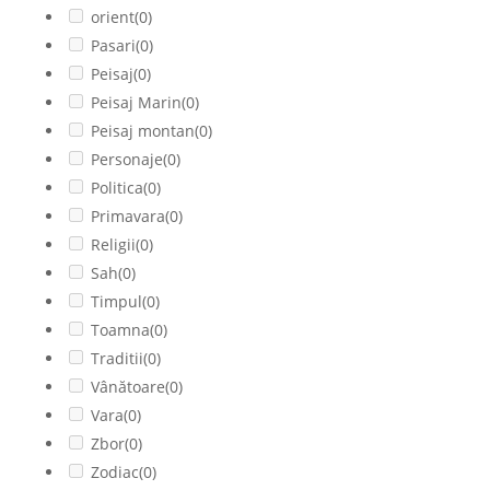
orient
(0)
Pasari
(0)
Peisaj
(0)
Peisaj Marin
(0)
Peisaj montan
(0)
Personaje
(0)
Politica
(0)
Primavara
(0)
Religii
(0)
Sah
(0)
Timpul
(0)
Toamna
(0)
Traditii
(0)
Vânătoare
(0)
Vara
(0)
Zbor
(0)
Zodiac
(0)