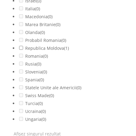
Israel
(0)
Italia
(0)
Macedonia
(0)
Marea Britanie
(0)
Olanda
(0)
Probabil Romania
(0)
Republica Moldova
(1)
Romania
(0)
Rusia
(0)
Slovenia
(0)
Spania
(0)
Statele Unite ale Americii
(0)
Swiss Made
(0)
Turcia
(0)
Ucraina
(0)
Ungaria
(0)
Afișez singurul rezultat