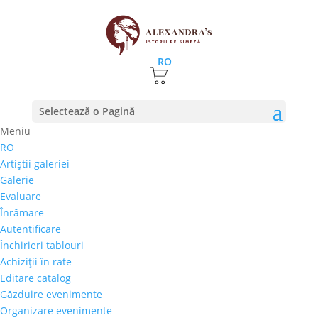
RO
Prima pagină
⚊
Magazin
⚊ Produse etichetate
Selectează o Pagină
“Sonata luminii”
Meniu
Sonata luminii
RO
Artiştii galeriei
Preţ orientativ
Galerie
Autor
Evaluare
Perioada
Înrămare
Stil/Şcoală
Autentificare
Tip lucrare
Închirieri tablouri
Achiziţii în rate
Tehnică
Editare catalog
Temă
Găzduire evenimente
Organizare evenimente
Cai-Hipism
(0)