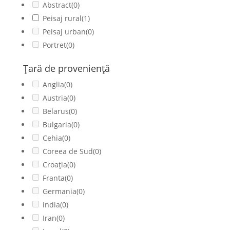
Abstract
(0)
Peisaj rural
(1)
Peisaj urban
(0)
Portret
(0)
Ţară de provenienţă
Anglia
(0)
Austria
(0)
Belarus
(0)
Bulgaria
(0)
Cehia
(0)
Coreea de Sud
(0)
Croația
(0)
Franta
(0)
Germania
(0)
india
(0)
Iran
(0)