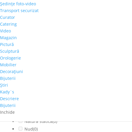
Şedinţe foto-video
Citadin
(0)
Transport securizat
Cladiri faimoase
(0)
Curator
Copaci-Padure
(1)
Catering
Copii
(0)
Video
Cosmos
(0)
Magazin
Pictură
Dragoste
(0)
Sculptură
Feminin
(0)
Orologerie
flori
(0)
Mobilier
Franta
(0)
Decoraţiuni
fructe
(0)
Bijuterii
fumat
(0)
Ştiri
Iarna
(0)
Kady`s
Interior
(0)
Descriere
Bijuterii
Montan
(0)
Inchide
muzica
(0)
Natura statica
(0)
Nud
(0)