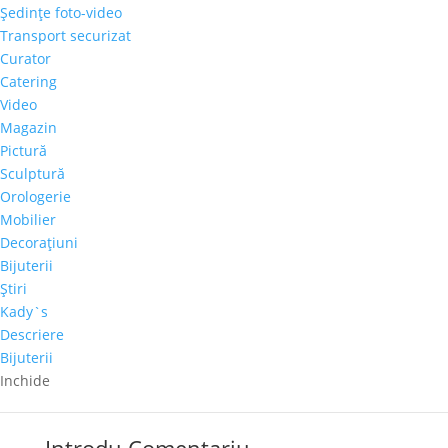
Italia, Olanda, Canada, Germania, Austria, Elvetia,
Şedinţe foto-video
S.U.A., Japonia, Brazilia). Este autorul a trei lucrari
Transport securizat
monumentale (la Scoala de Aviatie Boboc-Buzau; la
Curator
Mina Slanic-Prahova; la Colonesti-Olt) si detine o
Catering
pleiada de premii si medalii obtinute la Bucuresti,
Video
Barlad, Buzau si Edinet.
Magazin
Pictură
Participant la expozitii personale si de grup in
Sculptură
Romania (Slatina, Bals, Motru, Tg-Jiu, Rovinari, Motru,
Orologerie
Bucuresti, Craiova, Deva, Ploiesti, Ramnicu-Valcea,
Mobilier
Izvorul Muresului, Targoviste, Arad, Bacau), dar si in
Decoraţiuni
strainatate, la Beziers (Franta), Chisinau (Moldova),
Bijuterii
Roma, Venetia (Italia) si Strasbourg.
Ştiri
Constantin Sinescu vine pe 11 aprilie la Galeria
Kady`s
Alexandra’s, la Gala ROCAT21. Detalii
AICI
.
Descriere
Bijuterii
Inchide