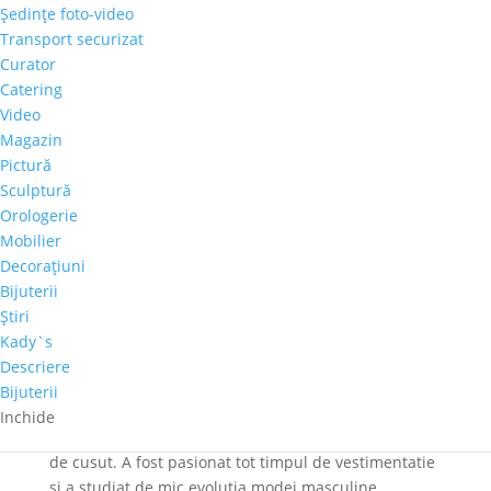
Şedinţe foto-video
intr-o intalnire „arbitrata” de Crama Lechburg si
Transport securizat
Aqua Carpatica.
Curator
Catering
Video
Gino Ștefan este unic în Postmodernismul românesc
Magazin
al mileniului III prin simbioza perfectă în care
Pictură
sumbrul, grotescul, maladivul, uratul se arată. Ne
Sculptură
sunt prezentate într-una dintre cele mai frumoase
Orologerie
lumini angelice, ca o replică dată lui Cain Soutine
Mobilier
sau Rouault, prezentată într-un decor și o lumina
Decoraţiuni
aidoma celor de Michelangelo, Botticeli, sau Fra
Bijuterii
Angelico. Citeste mai mult despre Gino Stefan
Ştiri
AICI:
Profil de artist – Gino Stefan, pictor
Kady`s
Descriere
Bijuterii
Razvan Radu este un designer care creeaza sub
Inchide
semnul #expressyourself. A crescut printre mașini
de cusut. A fost pasionat tot timpul de vestimentatie
si a studiat de mic evoluția modei masculine.