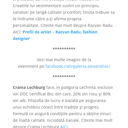
Creatiile lui vestimentare sustin un principiu
sanatos: pe langă calitate și confort, tinuta trebuie sa
te îndrume către a-ți afirma propria
personalitate. Citeste mai mult despre Razvan Radu
AICI:
Profil de artist – Razvan Radu, fashion
designer
**********
Vezi mai multe imagini de la
eveniment pe
facebook.com/galeria.alexandras/
**********
Crama Lechburg
face, in podgoria Lechinta, exclusiv
vin DOC certificat Bio, din care, 20% vin rosu și 80%
vin alb. Filozofia de lucru e bazată pe asigurarea
unui echilibru corect între tradiție și progres,
formulă ce asigură condițiile pentru a obține vinuri
de înaltă calitate, niciodată banale. Citeste mai mult
despre Crama Lechburg
AICI
.