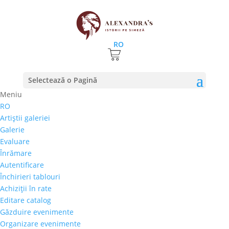
RO
ROCAT 15 – Gino Stefan
Selectează o Pagină
versus Razvan Radu – cu
Meniu
Crama Lechburg si Aqua
RO
Artiştii galeriei
Carpatica
Galerie
Evaluare
23 octombrie 2018
|
stiri
Înrămare
Autentificare
Închirieri tablouri
Achiziţii în rate
Editare catalog
Galeria Alexandra’s a organizat joi, 25 octombrie, o
Găzduire evenimente
nouă gală ROCAT, ce i-a pus față în față pe pictorul
Organizare evenimente
Gino Ștefan si pe fashion designer-ul Răzvan Radu,