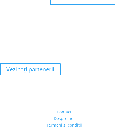
Vezi toţi partenerii
Adresa
Strada Piaţa Amzei, nr.5, Ap 14,
sect. 1, Bucureşti, România
(intrarea se face prin gang)
Contact
Despre noi
Termeni şi condiţii