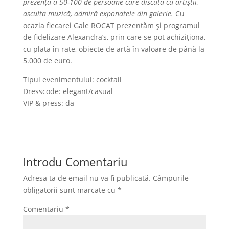
prezența a 50-100 de persoane care discuta cu artiștii,
asculta muzică, admiră exponatele din galerie.
Cu
ocazia fiecarei Gale ROCAT prezentăm și programul
de fidelizare Alexandra’s, prin care se pot achiziționa,
cu plata în rate, obiecte de artă în valoare de până la
5.000 de euro.
Tipul evenimentului: cocktail
Dresscode: elegant/casual
VIP & press: da
Introdu Comentariu
Adresa ta de email nu va fi publicată.
Câmpurile
obligatorii sunt marcate cu
*
Comentariu
*