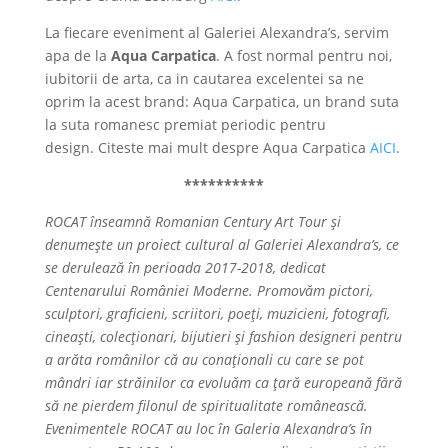
La fiecare eveniment al Galeriei Alexandra’s, servim
apa de la
Aqua Carpatica
. A fost normal pentru noi,
iubitorii de arta, ca in cautarea excelentei sa ne
oprim la acest brand: Aqua Carpatica, un brand suta
la suta romanesc premiat periodic pentru
design. Citeste mai mult despre Aqua Carpatica
AICI
.
**********
ROCAT înseamnă Romanian Century Art Tour și
denumește un proiect cultural al Galeriei Alexandra’s, ce
se derulează în perioada 2017-2018, dedicat
Centenarului României Moderne. Promovăm pictori,
sculptori, graficieni, scriitori, poeți, muzicieni, fotografi,
cineaști, colecționari, bijutieri și fashion designeri pentru
a arăta românilor că au conaționali cu care se pot
mândri iar străinilor ca evoluăm ca țară europeană fără
să ne pierdem filonul de spiritualitate românească.
Evenimentele ROCAT au loc în Galeria Alexandra’s în