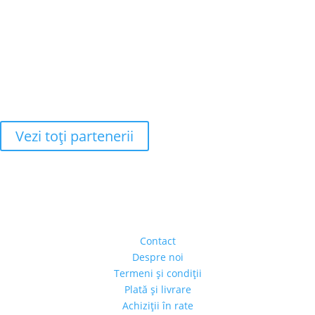
Vezi toţi partenerii
Adresa
Strada Piaţa Amzei, nr.5, Ap 14,
sect. 1, Bucureşti, România
(intrarea se face prin gang)
Contact
Despre noi
Termeni şi condiţii
Plată şi livrare
Achiziţii în rate