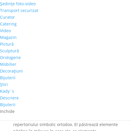
neincapatoare pentru cei curiosi sa vada picturile lui
Şedinţe foto-video
Thiele si sculpturile lui Dumitriu.
Transport securizat
Curator
Marcel Thiele este un pictor german stabilit în
Catering
România, care a renunțat la stabilitatea profesională
Video
și la funcțiile de conducere în companii
Magazin
internaționale de retail, pentru a-și pune în practică
Pictură
un vis-acela de a-și face propriul atelier de pictură.
Sculptură
Încet-încet, fără să își dea seama, Marcel și-a
Orologerie
transformat pasiunea într-un adevărat full time job,
Mobilier
pictând uneori zile întregi, fără oprire. Afla mai multe
Decoraţiuni
despre Marcel Thiele de AICI.
Bijuterii
Alfred Dumitriu urmează o direcţie a sculpturii
Ştiri
monumentale care încearcă să concilieze prezenţa
Kady`s
monumentală a volumului tridimensional cu
Descriere
viziunea sacră asupra spaţiului. Ceea ce îi permite
Bijuterii
această sinteză este faptul că restrânge la maximum
Inchide
aluzia la figura umană, cuprinsă în semnele
repertoriului simbolic ortodox. El păstrează elemente