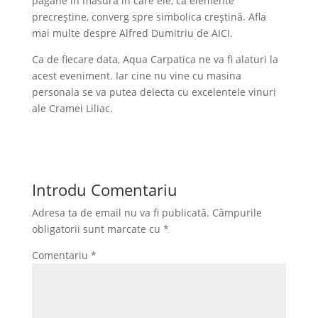
păgâne în măsura în care ele, ca elemente
precreştine, converg spre simbolica creştină. Afla
mai multe despre Alfred Dumitriu de AICI.
Ca de fiecare data, Aqua Carpatica ne va fi alaturi la
acest eveniment. Iar cine nu vine cu masina
personala se va putea delecta cu excelentele vinuri
ale Cramei Liliac.
Introdu Comentariu
Adresa ta de email nu va fi publicată.
Câmpurile
obligatorii sunt marcate cu
*
Comentariu
*