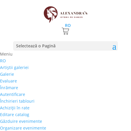
RO
ROCAT 22 – Marcel Thiele
Selectează o Pagină
vs Alfred Dumitriu
Meniu
RO
19 septembrie 2019
|
stiri
Artiştii galeriei
Galerie
Evaluare
Înrămare
Joi 20 iunie, Galeria Alexandra’s si-a invitat clientii si
Autentificare
iubitorii de arta la a 22-a Gala ROCAT, ce i-a pus fata
Închirieri tablouri
in fata pe pictorul Marcel Thiele si pe sculptorul
Achiziţii în rate
Alfred Dumitriu. Galeria Alexandra’s s-a umplut, desi
Editare catalog
ploaia de afara parea ca va ruina evenimentul.
Găzduire evenimente
Numele artistilor invitati sa expuna au facut spatiile
Organizare evenimente